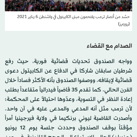
حشد من أنصار ترمب يقتحمون مبنى الكابيتول في واشنطن 6 يناير 2021
(رويترز)
الصدام مع القضاء
وواجه الصندوق تحديات قضائية فورية، حيث رفع
شرطيان سابقان شاركا في الدفاع عن الكابيتول دعوى
قضائية لإيقافه، ووصفوا الصندوق بأنه الأكثر فساداً خلال
القرن الحالي. كما تقدم 35 قاضياً فيدرالياً متقاعداً بطلب
إعادة النظر في التسوية، وعدّوها احتيالاً على المحكمة؛
لأن ترمب مثل أنه المدعي والمدعى عليه في آن واحد.
وأصدرت القاضية ليوني برنكيما في ولاية فيرجينيا أمراً
مؤقتاً بوقف الصندوق وحددت جلسة يوم 12 يونيو