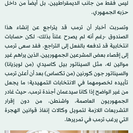
ليس فقط من جانب الديمقراطيين، بل أيضاً من داخل
حزبه الجمهوري.
وتسربت أخبار أن ترمب قد يتراجع عن إنشاء هذا
الصندوق -رغم أنه لم يصرح علناً بذلك- لكن حسابات
انتخابية قد تدفعه بالفعل إلى التراجع. فقد سعى ترمب
إلى إقصاء بعض المشرعين الجمهوريين، الذين يراهم غير
موالين له، مثل السيناتور بيل كاسيدي (من لويزيانا)
والسيناتور جون كورنين (من تكساس) بعد أن أعلن ترمب
تأييده لخصومهما في الانتخابات التمهيدية؛ ما يجعل
من غير الواضح إذا كانا سيدعمان أجندة ترمب، حيث غادر
الجمهوريون العاصمة، واشنطن، من دون إقرار
التشريعات اللازمة لتمويل وكالات إنفاذ قوانين الهجرة
التي يرغب ترمب في تمريرها.