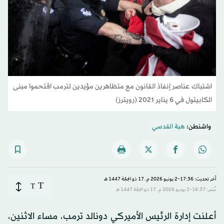
اشتباك عناصر إنفاذ القانون مع متظاهرين مؤيدين لترمب اقتحموا مبنى
الكابيتول في 6 يناير 2021 (رويترز)
واشنطن:
هبة القدسي
آخر تحديث: 17:36-2 يونيو 2026 م ـ 17 ذو الحِجّة 1447 هـ
T
T
نُشر: 16:37-2 يونيو 2026 م ـ 17 ذو الحِجّة 1447 هـ
أعلنت إدارة الرئيس الأميركي دونالد ترمب، مساء الاثنين،