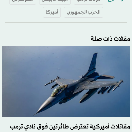
الحزب الجمهوري
أميركا
مقالات ذات صلة
مقاتلات أميركية تعترض طائرتين فوق نادي ترمب