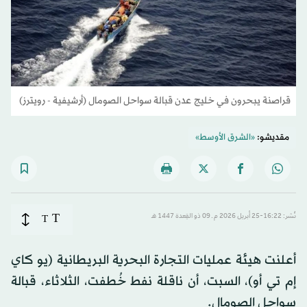
قراصنة يبحرون في خليج عدن قبالة سواحل الصومال (أرشيفية - رويترز)
مقديشو:
«الشرق الأوسط»
T
نُشر: 16:22-25 أبريل 2026 م ـ 09 ذو القِعدة 1447 هـ
T
أعلنت هيئة عمليات التجارة البحرية البريطانية (يو كاي
إم تي أو)، السبت، أن ناقلة نفط خُطفت، الثلاثاء، قبالة
سواحل الصومال.