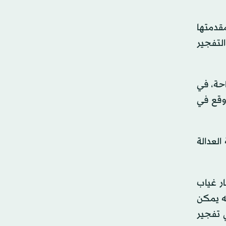
قدمتها
لتفجير
ة السياحة، في
وقع في
لعدالة
ار غياب
نه يمكن
 تفجير