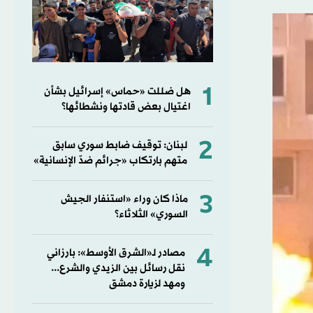
1
هل ضللت «حماس» إسرائيل بشأن
اغتيال بعض قادتها ونشطائها؟
2
لبنان: توقيف ضابط سوري سابق
متهم بارتكاب «جرائم ضدّ الإنسانية»
3
ماذا كان وراء «استنفار الجيش
السوري» الثلاثاء؟
4
مصادر لـ«الشرق الأوسط»: بارزاني
نقل رسائل بين الزيدي والشرع...
ومهد لزيارة دمشق