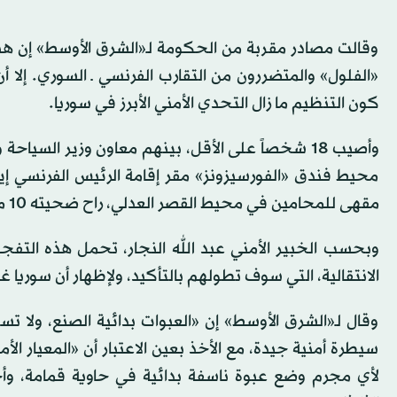
وقالت مصادر مقربة من الحكومة لـ«الشرق الأوسط» إن هن
«الفلول» والمتضررون من التقارب الفرنسي ـ السوري. إل
كون التنظيم ما زال التحدي الأمني الأبرز في سوريا.
محيط فندق «الفورسيزونز» مقر إقامة الرئيس الفرنسي إ
مقهى للمحامين في محيط القصر العدلي، راح ضحيته 10 مدنيين، وأصيب نحو 20 آخرين.
وبحسب الخبير الأمني عبد الله النجار، تحمل هذه التف
الانتقالية، التي سوف تطولهم بالتأكيد، ولإظهار أن سوريا غي
وقال لـ«الشرق الأوسط» إن «العبوات بدائية الصنع، ولا 
سيطرة أمنية جيدة، مع الأخذ بعين الاعتبار أن «المعيار ال
لأي مجرم وضع عبوة ناسفة بدائية في حاوية قمامة، 