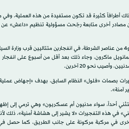
اك أطرافاً كثيرة قد تكون مستفيدة من هذه العملية، وفي م
ا أن مصادر أخرى متابعة رجّحت مسؤولية تنظيم «داعش» عن ا
وأصيب 18 شخصاً على الأقل، بينهم معاون وزير السياحة و4 من عناصر الشرطة، في انفجارين متتاليين قرب وزار
يمانويل ماكرون، وجاء ذلك بعد أقل من أسبوع على انفجار 
جيرات بصمات «فلول» النظام السابق، بهدف «إجهاض عملية ا
ر آمنة».
تستثني أحداً، سواء مدنيون أم عسكريون» وهي ترمي إلى إظه
أمني» في هذه التفجيرات «لا يشير إلى هشاشة أمنية»، ذلك لأ
وأخرى في مركبة مركونة على جانب الطريق، كما حصل في