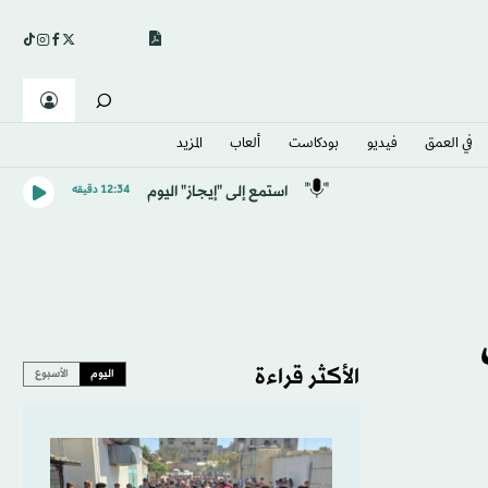
في العمق
فيديو
بودكاست
ألعاب
المزيد
استمع إلى "إيجاز" اليوم
12:34 دقيقه
الأكثر قراءة
اليوم
الأسبوع