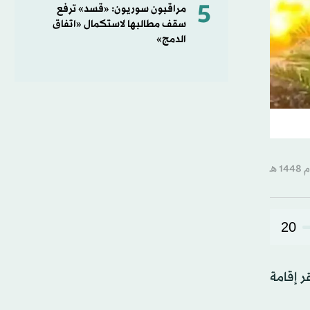
5
مراقبون سوريون: «قسد» ترفع
سقف مطالبها لاستكمال «اتفاق
الدمج»
20
بعد نحو 10 كيلومترات من مقر إقامة