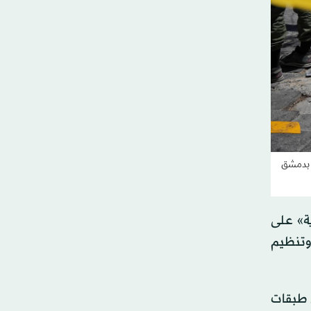
ي بدمشق
ة» على
 وتنظيم
ن طبقات