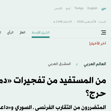
عربي
English
Türkçe
اردو
فارسى
السبت,
8 أغسطس 2026
-
24 صفَر 1448 هـ
الشرق الأوسط​
العالم
الرأي
ا
عودة راشفورد إلى مانشستر يونايتد تثير العديد من التساؤل
آخر الأخبار
العالم العربي
المشرق العربي
من المستفيد من تفجيرات «
حرج؟
المتضررون من التقارب الفرنسي ـ السوري و«داعش»