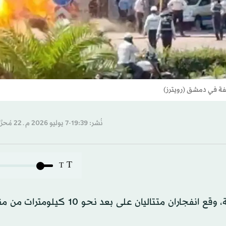
سفة في دمشق (رويترز)
نُشر: 19:39-7 يوليو 2026 م ـ 22 مُحرَّم 1448 هـ
T
T
في مكان وزمان بالغ الحساسية والحرج للسلطات السورية، وقع انفجاران متتاليان على 