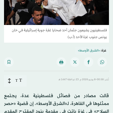
فلسطينيون يشيعون جثمان أحد ضحايا غارة جوية إسرائيلية في خان
يونس جنوب غزة الأحد (أ.ب)
غزة:
«الشرق الأوسط»
T
نُشر: 00:58-8 يونيو 2026 م ـ 23 ذو الحِجّة 1447 هـ
T
قالت مصادر من فصائل فلسطينية عدة، يجتمع
ممثلوها في القاهرة، لـ«الشرق الأوسط»، إن قضية «حصر
السلاح» في غزة باتت في مقدمة بنود المقترح المقدم