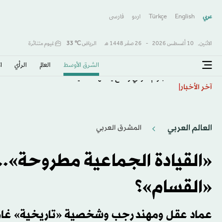
عربي
English
Türkçe
اردو
فارسى
الاثنين,
10 أغسطس 2026
-
26 صفَر 1448 هـ
الرياض
℃
33
غيوم متناثرة
الشرق الأوسط​
العالم
الرأي
ا
هجوم حوثي واسع يستهدف ميناء المخا
آخر الأخبار
العالم العربي
المشرق العربي
«القيادة الجماعية مطروحة»..
«القسام»؟
عماد عقل ومهند رجب وشخصية «تاريخية» غام