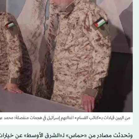
من اليمين قيادات بـ«كتائب القسام» اغتالتهم إسرائيل في هجمات منفصلة: محمد ع
وتحدثت مصادر من «حماس» لـ«الشرق الأوسط» عن خيارات مت