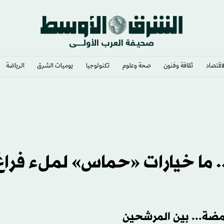
لاقتصاد
ثقافة وفنون
صحة وعلوم
تكنولوجيا
يوميات الشرق​
الرياضة
. ما خيارات «حماس» لملء فراغ
ضة... بين المرشحين