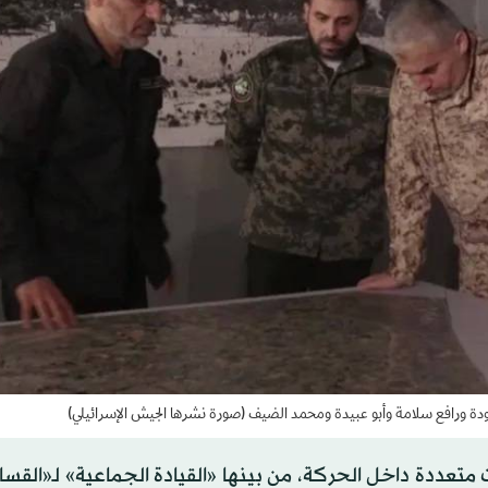
ودة ورافع سلامة وأبو عبيدة ومحمد الضيف (صورة نشرها الجيش الإسرائيلي)
عددة داخل الحركة، من بينها «القيادة الجماعية» لـ«القس