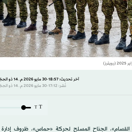
رز)
آخر تحديث: 18:57-30 مايو 2026 م ـ 14 ذو الحِجّة 1447 هـ
نُشر: 17:12-30 مايو 2026 م ـ 14 ذو الحِجّة 1447 هـ
T
T
ائب القسام»، الجناح المسلح لحركة «حماس»، ظروف إدارة 