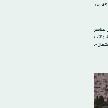
كة منذ
ن عناصر
 ونائب
لشمال»،