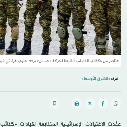
عناصر من «كتائب القسام» التابعة لحركة «حماس» برفح جنوب غزة في فبراير 2025 (رويت
غزة:
«الشرق الأوسط»
عقّدت الاغتيالات الإسرائيلية المتتابعة لقيادات «كت