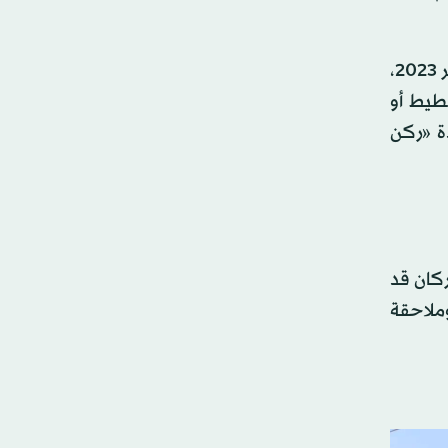
وباغتيال الحداد وعودة تكون إسرائيل قد قتلت على الأرجح جميع المخططين والمشرفين على هجوم السابع من أكتوبر 2023،
طيط أو
دة «ركن
ركان قد
وملاحقة