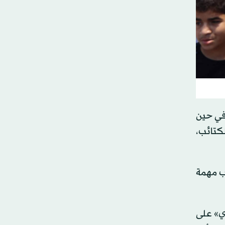
 في حين
لكتائب،
ّب مهمة
دي» على