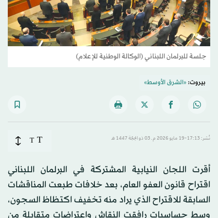
جلسة للبرلمان اللبناني (الوكالة الوطنية للإعلام)
بيروت:
«الشرق الأوسط»
T
نُشر: 17:13-19 مايو 2026 م ـ 03 ذو الحِجّة 1447 هـ
T
أقرت اللجان النيابية المشتركة في البرلمان اللبناني
اقتراح قانون العفو العام، بعد خلافات طبعت المناقشات
السابقة للاقتراح الذي يراد منه تخفيف اكتظاظ السجون،
وسط حساسيات رافقت النقاش واعتراضات متقابلة من