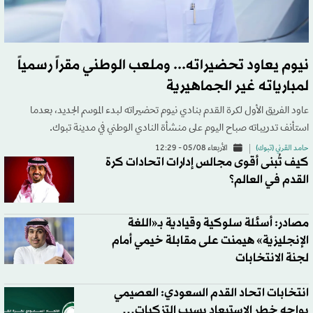
نيوم يعاود تحضيراته... وملعب الوطني مقراً رسمياً
لمبارياته غير الجماهيرية
عاود الفريق الأول لكرة القدم بنادي نيوم تحضيراته لبدء الموسم الجديد، بعدما
استأنف تدريباته صباح اليوم على منشأة النادي الوطني في مدينة تبوك.
حامد القرني (تبوك)
الأربعاء 05/08 - 12:29
كيف تُبنى أقوى مجالس إدارات اتحادات كرة
القدم في العالم؟
مصادر: أسئلة سلوكية وقيادية بـ«اللغة
الإنجليزية» هيمنت على مقابلة خيمي أمام
لجنة الانتخابات
انتخابات اتحاد القدم السعودي: العصيمي
يواجه خطر الاستبعاد بسبب التزكيات…