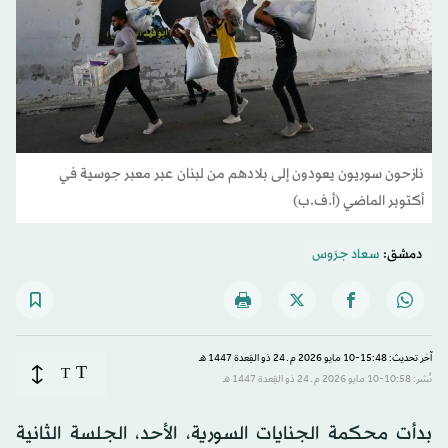
نازحون سوريون يعودون إلى بلادهم من لبنان عبر معبر جوسية في
أكتوبر الماضي (أ.ف.ب)
دمشق:
سعاد جرَوس
آخر تحديث: 15:48-10 مايو 2026 م ـ 24 ذو القِعدة 1447 هـ
T
T
نُشر: 10:58-10 مايو 2026 م ـ 24 ذو القِعدة 1447 هـ
بدأت محكمة الجنايات السورية، الأحد، الجلسة الثانية