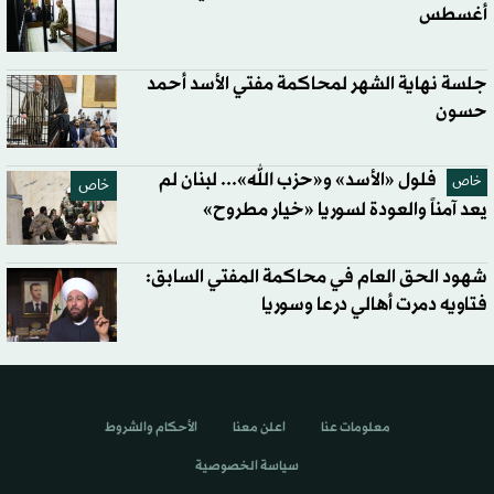
أغسطس
جلسة نهاية الشهر لمحاكمة مفتي الأسد أحمد
‏حسون
فلول «الأسد» و«حزب الله»... لبنان لم
خاص
خاص
يعد آمناً والعودة لسوريا «خيار مطروح»
شهود الحق العام في محاكمة المفتي السابق:
فتاويه دمرت أهالي درعا وسوريا
معلومات عنا
اعلن معنا
الأحكام والشروط
سياسة الخصوصية