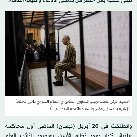
تبقى علنية بمن حضر من ممثلي الادعاء والنيابة العامة.
العميد الركن عاطف نجيب المسؤول السابق في النظام السوري داخل المحكمة
الجنائية بدمشق يحضر جلسة محاكمته الأحد (إ.ب.أ)
وانطلقت في 26 أبريل (نيسان) الماضي أول محاكمة
علنية لكبار رموز نظام الأسد، بحضور النائب العام