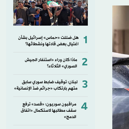
1
هل ضللت «حماس» إسرائيل بشأن
اغتيال بعض قادتها ونشطائها؟
2
ماذا كان وراء «استنفار الجيش
السوري» الثلاثاء؟
3
لبنان: توقيف ضابط سوري سابق
متهم بارتكاب «جرائم ضدّ الإنسانية»
4
مراقبون سوريون: «قسد» ترفع
سقف مطالبها لاستكمال «اتفاق
الدمج»