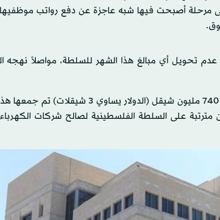
لى مرحلة أصبحت فيها شبه عاجزة عن دفع رواتب موظفيها 
وق.
موتريتش قرر عدم تحويل أي مبالغ هذا الشهر للسلطة، مواصلاً نهجه
وحسب قرار سموتريتش، فإنه «من إجمالي مبلغ يزيد عن 740 مليون شيقل (الدولار يساوي 3 ش
لتسديد ديون مترتبة على السلطة الفلسطينية لصالح شركات الكهرباء