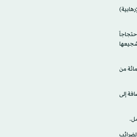
رهابية)
حتجاجاً
شجيعها
الشهر الذي سبقه (50 في المائة من
فة إلى
ية الضرائب