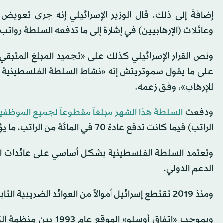
إضافةً إلى ذلك، قال الوزير الإسرائيلي إنه جرى تعويض 
وعائلات (الإرهابيين) في إشارة إلى ما تدفعه السلطة رواتب
ونص القرار الإسرائيلي كذلك على «تجميد المبلغ المتبق
على ما يقول سموتريتش إنه «نشاط السلطة الفلسطينية 
للإرهاب»، وفق زعمه.
ودفعت
السلطة هذا الشهر مبلغاً مقطوعاً لجميع الموظفي
الراتب) فيما كانت تدفع عادة 70 في المائة من الراتب، ما يؤكد تراجع قدرتها على تأمين الرواتب شهراً بعد شهر.
وتعتمد السلطة الفلسطينية بشكل أساسي على عائدات الض
الدعم الدولي.
ومنذ 2019 تقتطع إسرائيل أموالاً من العوائد الضريبية التابعة للسلطة الفلسطينية، وتحجبها منذ حوالي عام بشكل كامل.
وبموجب «اتفاق أوسلو» 