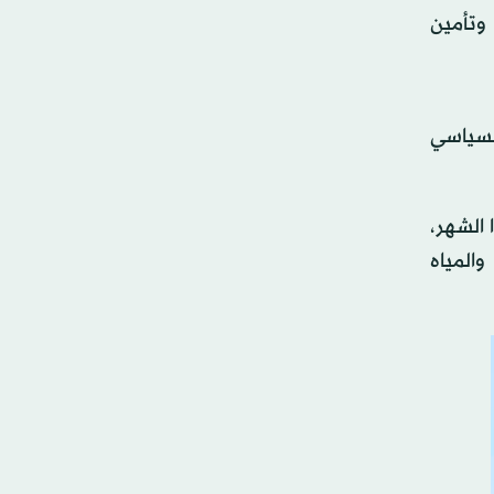
وتأمين
 السياسي
يقلات) تم جمعها هذا الشهر،
 والمياه