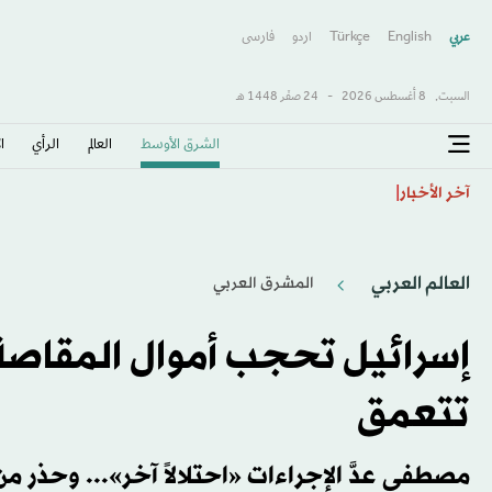
عربي
English
Türkçe
اردو
فارسى
السبت,
8 أغسطس 2026
-
24 صفَر 1448 هـ
الشرق الأوسط​
العالم
الرأي
ا
الجزائر تصعِّد حربها على تجار المخدرات
آخر الأخبار
العالم العربي
المشرق العربي
إسرائيل تحجب أموال المقاصة 
تتعمق
مصطفى عدَّ الإجراءات «احتلالاً آخر»... وحذر من «6 أشهر صعبة جد