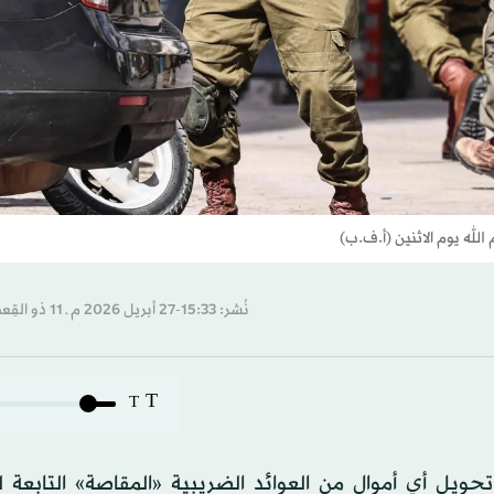
له يوم الاثنين (أ.ف.ب)
نُشر: 15:33-27 أبريل 2026 م ـ 11 ذو القِعدة 1447 هـ
T
T
تحويل أي أموال من العوائد الضريبية «المقاصة» التابعة 