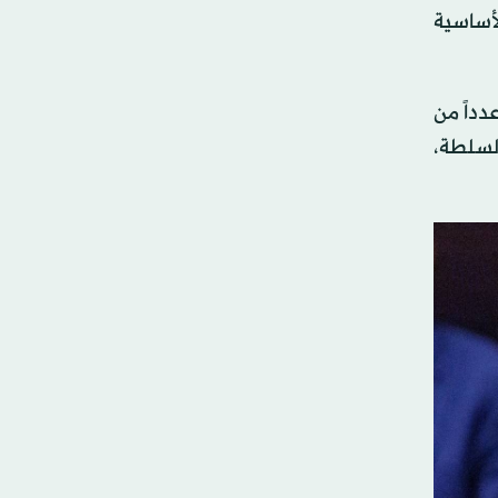
أساسية
داً من
لسلطة،