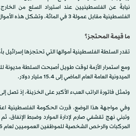
نيابةً عن الفلسطينيين عند استيراد السلع من الخار
الفلسطينية مقابل عمولة 3 في المائة، وتشكل هذه الأموال عادة ما نسبته 75 في المائة من إيرادات السلطة.
ما قيمة المحتجز؟
تقدر السلطة الفلسطينية أموالها التي تحتجزها إسرائيل بأكثر من 14 مليار شيقل (4.5 مليار دول
ومع استمرار الأزمة لوقت طويل أصبحت السلطة مديونة لل
الميدونية العامة العام الماضي إلى 15.4 مليار دولار.
وتمثل فاتورة الراتب العبء الأكبر على الخزينة، إذ تصل إلى مليار و50 مليون شيقل سنوياً (340 م
وتبني نهج تقشفي صارم لإدارة الموارد وضبط الإنفاق،
المركبات والرخص الشخصية للموظفين العموميين لعام 2026 من رصيد مستحقاتهم.