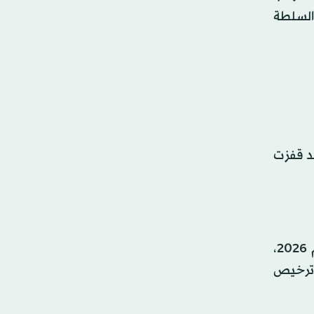
السلطة
د قفزت
وفي مواجهة هذا الوضع، قررت الحكومة الفلسطينية اعتماد سياسة صفر توظيف ضمن مشروع موازنة طواريء لعام 2026،
 ترخيص