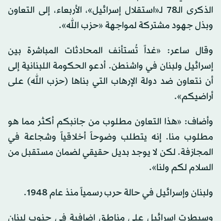
الذكرى الـ78 لـ«استقلال إسرائيل»، الأربعاء، إلى التعاون
وبذل جهود مشتركة لمواجهة «حزب الله».
وقال ساعر: «غداً تُستأنف المحادثات المباشرة بين
إسرائيل ولبنان في واشنطن. أدعو الحكومة اللبنانية إلى
أن نتعاون ضد دولة الإرهاب التي بناها (حزب الله) على
أراضيكم».
وأضاف: «هذا التعاون مطلوب من جانبكم أكثر مما هو
مطلوب منا. إنه يتطلب وضوحاً أخلاقياً وشجاعة في
المجازفة. لكن لا يوجد بديل حقيقي لضمان مستقبل من
السلام لكم ولنا».
ولبنان وإسرائيل في حالة حرب رسمياً منذ عام 1948.
وسيطرت إسرائيل على مناطق إضافية في جنوب لبنان