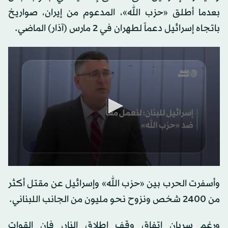
بعدما أطلق «حزب الله»، المدعوم من إيران، صواريخ
باتجاه إسرائيل دعماً لطهران في 2 مارس (آذار) الماضي.
0
seconds
وأسفرت الحرب بين «حزب الله» وإسرائيل عن مقتل أكثر
of
0
من 2400 شخص ونزوح نحو مليون من الجانب اللبناني.
seconds
ورغم سريان اتفاق وقف إطلاق النار، فإن القوات