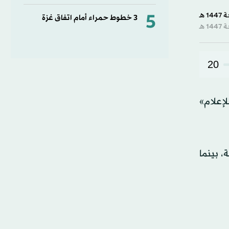
0
second
5
3 خطوط حمراء أمام اتفاق غزة
of
27
second
90%
20
لإعلام»
 بينما