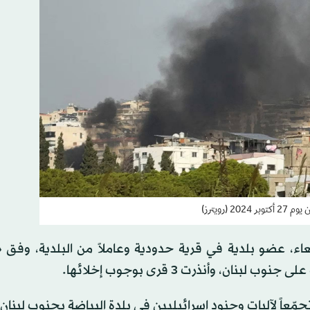
رويترز)
عاء، عضو بلدية في قرية حدودية وعاملاً من البلدية، وفق «
ن، وأنذرت 3 قرى بوجوب إخلائها.
جمّعاً لآليات وجنود إسرائيليين في بلدة البياضة بجنوب لبنان.