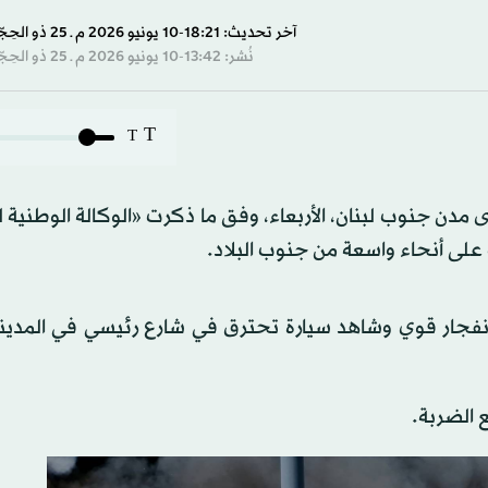
s
آخر تحديث: 18:21-10 يونيو 2026 م ـ 25 ذو الحِجّة 1447 هـ
نُشر: 13:42-10 يونيو 2026 م ـ 25 ذو الحِجّة 1447 هـ
s
Volume
T
T
دن جنوب لبنان، الأربعاء، وفق ما ذكرت «الوكالة الوطنية ل
 على أنحاء واسعة من جنوب البلاد.
انفجار قوي وشاهد سيارة تحترق في شارع رئيسي في المدينة،
 الضربة.