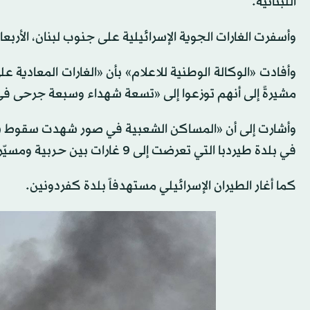
اللبنانية.
وأسفرت الغارات الجوية الإسرائيلية على جنوب لبنان، الأربعاء، عن مقتل 13 شخصا وإصابة 15 آخر
مشيرةً إلى أنهم توزعوا إلى «تسعة شهداء وسبعة جرحى في ب
وأشارت إلى أن «المساكن الشعبية في صور شهدت سقوط شهي
في بلدة طيردبا التي تعرضت إلى 9 غارات بين حربية ومسيّرة».
كما أغار الطيران الإسرائيلي مستهدفاً بلدة كفردونين.