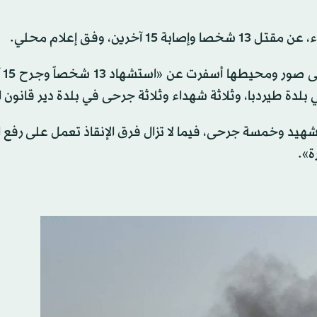
s
Volume
ين، وفق إعلام محلي.
وأفادت «
لدة طيردبا، وثلاثة شهداء وثلاثة جرحى في بلدة دير قانون ا
د وخمسة جرحى، فيما لا تزال فرق الإنقاذ تعمل على رفع ا