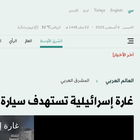
عربي
English
Türkçe
اردو
فارسى
الخميس,
6 أغسطس 2026
-
22 صفَر 1448 هـ
الرياض
℃
32
غيوم متناثرة
الشرق الأوسط​
العالم
الرأي
ا
«صفقة القرن» و«الملك المصري»… هكذا احتفت الصحافة 
آخر الأخبار
العالم العربي
المشرق العربي
غارة إسرائيلية تستهدف سيارة
غارة إ