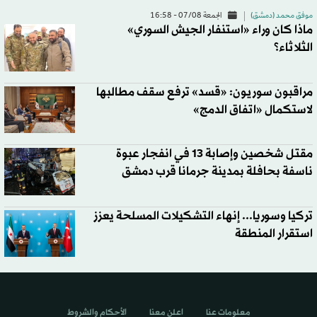
موفق محمد (دمشق)
الجمعة 07/08 - 16:58
ماذا كان وراء «استنفار الجيش السوري»
الثلاثاء؟
مراقبون سوريون: «قسد» ترفع سقف مطالبها
لاستكمال «اتفاق الدمج»
مقتل شخصين وإصابة 13 في انفجار عبوة
ناسفة بحافلة بمدينة جرمانا قرب دمشق
تركيا وسوريا... إنهاء التشكيلات المسلحة يعزز
استقرار المنطقة
معلومات عنا
اعلن معنا
الأحكام والشروط