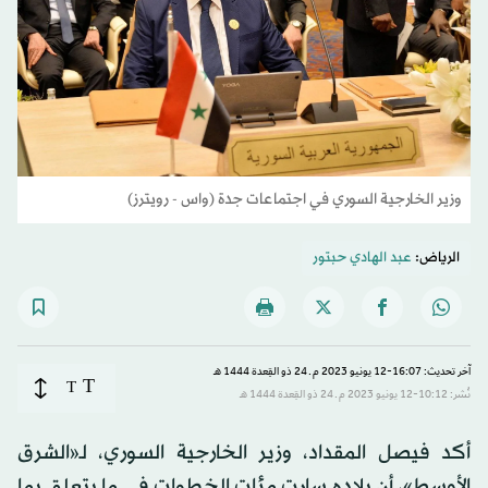
وزير الخارجية السوري في اجتماعات جدة (واس - رويترز)
الرياض:
عبد الهادي حبتور
آخر تحديث: 16:07-12 يونيو 2023 م ـ 24 ذو القِعدة 1444 هـ
T
T
نُشر: 10:12-12 يونيو 2023 م ـ 24 ذو القِعدة 1444 هـ
أكد فيصل المقداد، وزير الخارجية السوري، لـ«الشرق
الأوسط»، أن بلاده سارت مئات الخطوات في ما يتعلق بما