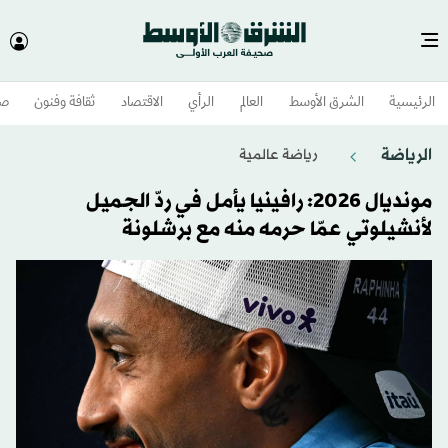
الرئيسية
الشرق الأوسط​
العالم
الرأي
الاقتصاد
ثقافة وفنون
صح
الرياضة
رياضة عالمية
مونديال 2026: رافينيا يأمل في ردّ الجميل
لأنشيلوتي عمّا حرمه منه مع برشلونة