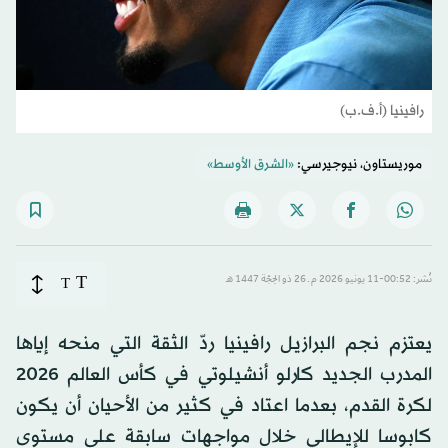
رافينيا (أ.ف.ب)
موريستاون، نيوجيرسي:
«الشرق الأوسط»
T
نُشر: 00:52-11 يونيو 2026 م ـ 26 ذو الحِجّة 1447 هـ
T
يعتزم نجم البرازيل رافينيا ردّ الثقة التي منحه إياها
المدرب الجديد كارلو أنشيلوتي في كأس العالم 2026
لكرة القدم، بعدما اعتاد في كثير من الأحيان أن يكون
كابوسا للإيطالي خلال مواجهات سابقة على مستوى