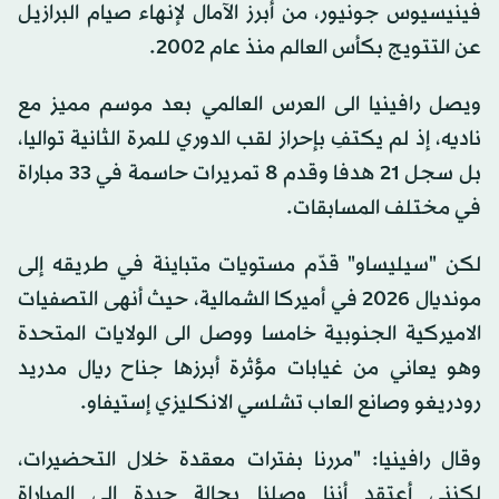
فينيسيوس جونيور، من أبرز الآمال لإنهاء صيام البرازيل
عن التتويج بكأس العالم منذ عام 2002.
ويصل رافينيا الى العرس العالمي بعد موسم مميز مع
ناديه، إذ لم يكتفِ بإحراز لقب الدوري للمرة الثانية تواليا،
بل سجل 21 هدفا وقدم 8 تمريرات حاسمة في 33 مباراة
في مختلف المسابقات.
لكن "سيليساو" قدّم مستويات متباينة في طريقه إلى
مونديال 2026 في أميركا الشمالية، حيث أنهى التصفيات
الاميركية الجنوبية خامسا ووصل الى الولايات المتحدة
وهو يعاني من غيابات مؤثرة أبرزها جناح ريال مدريد
رودريغو وصانع العاب تشلسي الانكليزي إستيفاو.
وقال رافينيا: "مررنا بفترات معقدة خلال التحضيرات،
لكنني أعتقد أننا وصلنا بحالة جيدة إلى المباراة