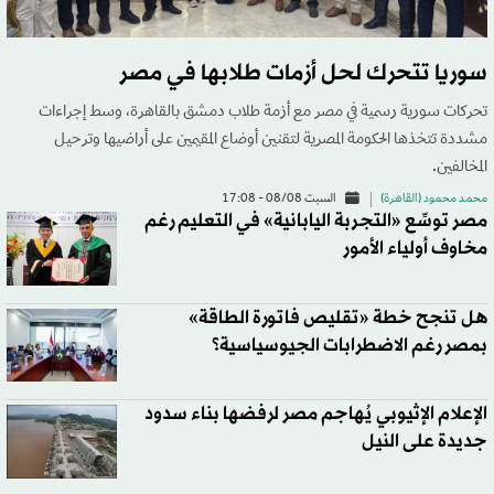
سوريا تتحرك لحل أزمات طلابها في مصر
تحركات سورية رسمية في مصر مع أزمة طلاب دمشق بالقاهرة، وسط إجراءات
مشددة تتخذها الحكومة المصرية لتقنين أوضاع المقيمين على أراضيها وترحيل
المخالفين.
محمد محمود (القاهرة)
السبت 08/08 - 17:08
مصر توسِّع «التجربة اليابانية» في التعليم رغم
مخاوف أولياء الأمور
هل تنجح خطة «تقليص فاتورة الطاقة»
بمصر رغم الاضطرابات الجيوسياسية؟
الإعلام الإثيوبي يُهاجم مصر لرفضها بناء سدود
جديدة على النيل