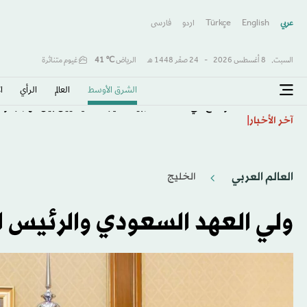
عربي
English
Türkçe
اردو
فارسى
السبت,
8 أغسطس 2026
-
24 صفَر 1448 هـ
الرياض
℃
41
غيوم متناثرة
الشرق الأوسط​
العالم
الرأي
ا
الأوضاع في الضفة الغربية تخيّر المسيحيين بين الهجرة وال
آخر الأخبار
العالم العربي
الخليج
ولي العهد السعودي والرئيس ا