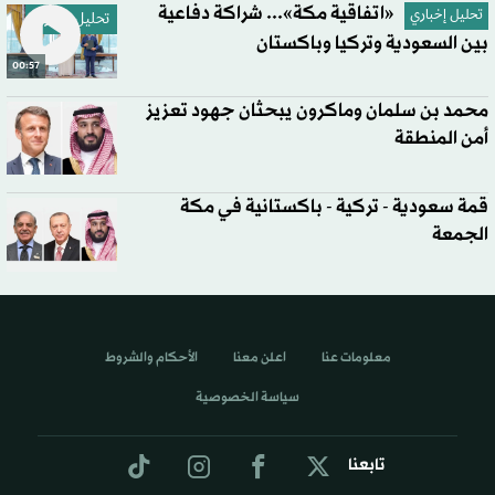
«اتفاقية مكة»... شراكة دفاعية
تحليل إخباري
تحليل إخباري
بين السعودية وتركيا وباكستان
00:57
محمد بن سلمان وماكرون يبحثان جهود تعزيز
أمن المنطقة
قمة سعودية - تركية - باكستانية في مكة
الجمعة
معلومات عنا
اعلن معنا
الأحكام والشروط
سياسة الخصوصية
تابعنا