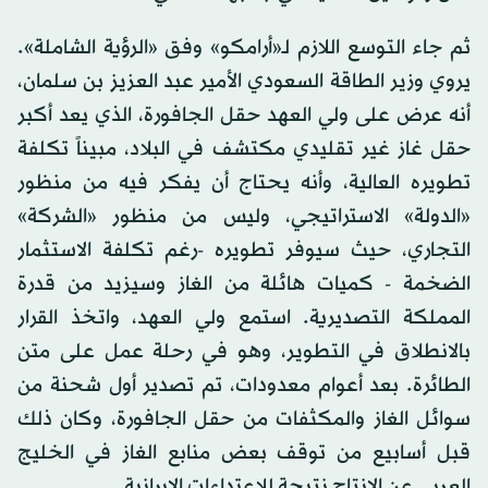
ثم جاء التوسع اللازم لـ«أرامكو» وفق «الرؤية الشاملة».
يروي وزير الطاقة السعودي الأمير عبد العزيز بن سلمان،
أنه عرض على ولي العهد حقل الجافورة، الذي يعد أكبر
حقل غاز غير تقليدي مكتشف في البلاد، مبيناً تكلفة
تطويره العالية، وأنه يحتاج أن يفكر فيه من منظور
«الدولة» الاستراتيجي، وليس من منظور «الشركة»
التجاري، حيث سيوفر تطويره -رغم تكلفة الاستثمار
الضخمة - كميات هائلة من الغاز وسيزيد من قدرة
المملكة التصديرية. استمع ولي العهد، واتخذ القرار
بالانطلاق في التطوير، وهو في رحلة عمل على متن
الطائرة. بعد أعوام معدودات، تم تصدير أول شحنة من
سوائل الغاز والمكثفات من حقل الجافورة، وكان ذلك
قبل أسابيع من توقف بعض منابع الغاز في الخليج
العربي عن الإنتاج نتيجة للاعتداءات الإيرانية.