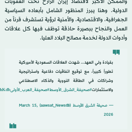
والممكن الأكبر لاقتصاد إيران الرازح تحت العقوبات
الدولية. وهنا يبرز المنظور الشامل بأبعاده السياسية
الجغرافية، والاقتصادية، والأمنية لرؤية تستشرف قرناً من
العمل والنجاح ببصيرة حاذقة توظف فيها كل علاقات
وأدوات الدولة لخدمة مصالح البلاد العليا.
بقيادة ولي العهد... شهدت العلاقات السعودية الأميركية
تطوراً كبيراً، مع توقيع اتفاقيات دفاعية واستراتيجية
وشراكات في الطاقة النووية والذكاء الاصطناعي
والاستثمارات
#صحيفة_الشرق_الأوسط
#صحيفة_العرب_الأولى
FhKdb
— صحيفة الشرق الأوسط (@aawsat_News)
March 15,
2026