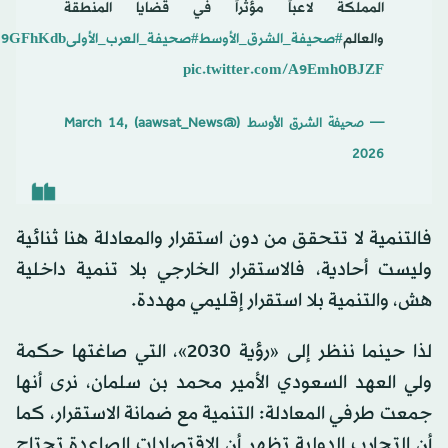
المملكة لاعباً مؤثراً في قضايا المنطقة
والعالم
#صحيفة_الشرق_الأوسط
#صحيفة_العرب_الأولى
sU19GFhKdb
pic.twitter.com/A9Emh0BJZF
— صحيفة الشرق الأوسط (@aawsat_News)
March 14,
2026
فالتنمية لا تتحقق من دون استقرار والمعادلة هنا ثنائية
وليست أحادية، فالاستقرار الخارجي بلا تنمية داخلية
هش، والتنمية بلا استقرار إقليمي مهددة.
لذا حينما ننظر إلى «رؤية 2030»، التي صاغتها حكمة
ولي العهد السعودي الأمير محمد بن سلمان، نرى أنها
جمعت طرفي المعادلة: التنمية مع ضمانة الاستقرار، كما
أن التجارب الدولية تظهر أن الاقتصادات الصاعدة تحتاج