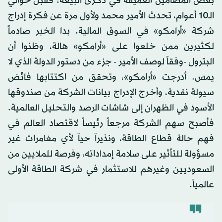
بعض المضامين العميقة في ذكرى البيعة: فقبل حوالي
الـ10 أعوام، تحدث الأمير محمد ولأول مرة عن فكرة إدراج
شركة «أرامكو» في السوق المالية. بدا الخبر صادماً
لكثيرين ممن خلعوا على «أرامكو» هالة، وظنوا أن
البترول -وفقاً لوصف الأمير - جزء من دستور الدولة الذي لا
يمس. أدرجت «أرامكو»، وتحقق من اكتتابها فائض
سيولة نقدية، وأخرج الإدراج بيانات الشركة من صندوقها
الأسود في الظهران إلى شاشات الرصد والتحليل العالمية.
فأصبح سهم الشركة مرجعاً رئيساً لاقتصاد العالم في
فهم حالة قطاع الطاقة، ونذيراً حياً لأي مغامرات غير
مسؤولة للتأثير على سلامة إمداداته، وفرصة للملايين من
السعوديين وغيرهم للاستثمار في شركة الطاقة الأولى
عالمياً.