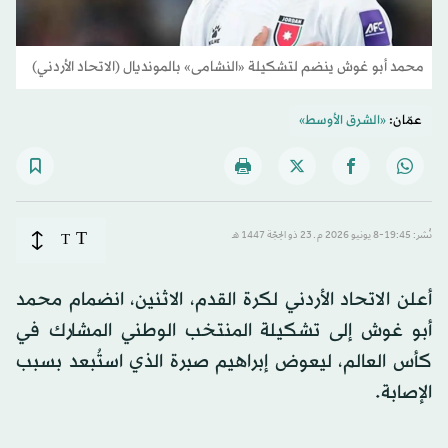
محمد أبو غوش ينضم لتشكيلة «النشامى» بالمونديال (الاتحاد الأردني)
عمّان:
«الشرق الأوسط»
T
نُشر: 19:45-8 يونيو 2026 م ـ 23 ذو الحِجّة 1447 هـ
T
أعلن الاتحاد الأردني لكرة القدم، الاثنين، انضمام محمد
أبو غوش إلى تشكيلة المنتخب الوطني المشارك في
كأس العالم، ليعوض إبراهيم صبرة الذي استُبعد بسبب
الإصابة.