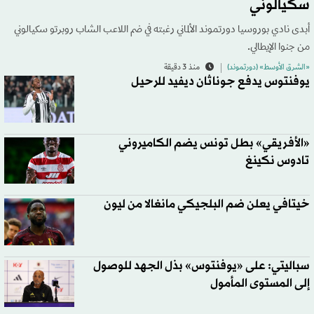
سكيالوني
أبدى نادي بوروسيا دورتموند الألماني رغبته في ضم اللاعب الشاب روبرتو سكيالوني
من جنوا الإيطالي.
«الشرق الأوسط» (دورتموند)
منذ 3 دقيقة
يوفنتوس يدفع جوناثان ديفيد للرحيل
«الأفريقي» بطل تونس يضم الكاميروني
تادوس نكينغ
خيتافي يعلن ضم البلجيكي مانغالا من ليون
سباليتي: على «يوفنتوس» بذل الجهد للوصول
إلى المستوى المأمول