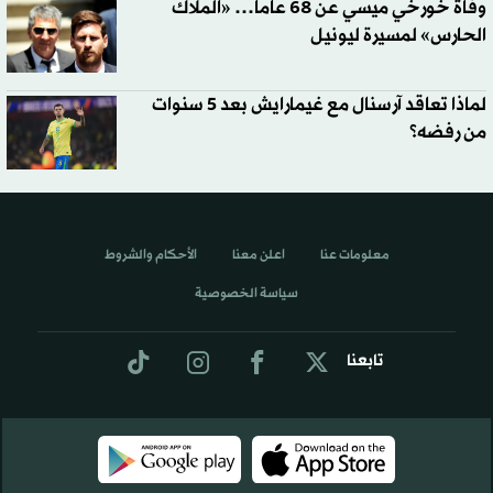
وفاة خورخي ميسي عن 68 عاماً… «الملاك
الحارس» لمسيرة ليونيل
لماذا تعاقد آرسنال مع غيمارايش بعد 5 سنوات
من رفضه؟
معلومات عنا
اعلن معنا
الأحكام والشروط
سياسة الخصوصية
تابعنا