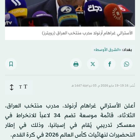
الأسترالي غراهام أرنولد مدرب منتخب العراق (رويترز)
بغداد:
«الشرق الأوسط»
T
نُشر: 19:16-19 مايو 2026 م ـ 03 ذو الحِجّة 1447 هـ
T
أعلن الأسترالي غراهام أرنولد، مدرب منتخب العراق،
الثلاثاء، قائمة موسعة تضم 34 لاعباً للانخراط في
معسكر تدريبي يُقام في إسبانيا، وذلك في إطار
التحضيرات لنهائيات كأس العالم 2026 في كرة القدم.