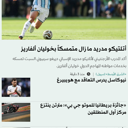
أتلتيكو مدريد ما زال متمسكاً بخوليان ألفاريز
أكد المدرب الأرجنتيني لأتلتيكو مدريد الإسباني دييغو سيميوني السبت تمسكه
بخدمات مواطنه المهاجم الدولي خوليان ألفاريز.
«الشرق الأوسط» (سيول )
منذ 3 دقيقة
نيوكاسل يدرس التعاقد مع هويبيرغ
«جائزة بريطانيا للموتو جي بي»: مارتن ينتزع
مركز أول المنطلقين