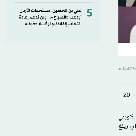
5
علي بن الحسين: مستحقات الأردن
أُودعت «الصباح»... ولن ندعم إعادة
انتخاب إنفانتنيو لرئاسة «فيفا»
20
الكويتي
ي رينغ