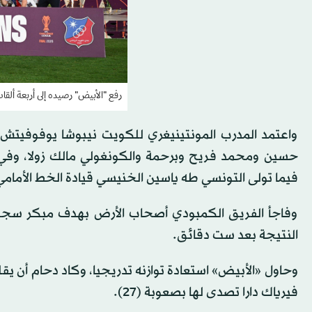
رفع "الأبيض" رصيده إلى أربعة ألقاب 
واعتمد المدرب المونتينيغري للكويت نيبوشا يوفوفيتش
حسين ومحمد فريح وبرحمة والكونغولي مالك زولا، وفي
فيما تولى التونسي طه ياسين الخنيسي قيادة الخط الأمامي
وفاجأ الفريق الكمبودي أصحاب الأرض بهدف مبكر سجله 
النتيجة بعد ست دقائق.
وحاول «الأبيض» استعادة توازنه تدريجيا، وكاد دحام أن ي
فيرياك دارا تصدى لها بصعوبة (27).