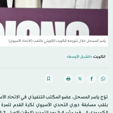
ياسر المسحل خلال تتويجه الكويت الكويتي باللقب (الاتحاد الآسيوي)
الكويت:
«الشرق الأوسط»
توّج ياسر المسحل، عضو المكتب التنفيذي في الاتحاد الآ
بلقب مسابقة دوري التحدي الآسيوي لكرة القدم للمرة 
الكمبودي إلى فوز مثير 4-3 بعد التمديد (الوقت الاصلي 2-2) الأربعاء في المباراة النهائية على استاد جابر الدولي.