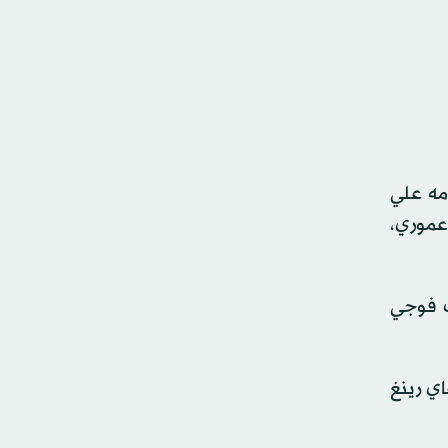
مه علي
عموري،
ف فوجي
اي رينغ