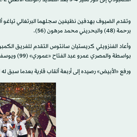
برحمة (48) والبحريني محمد مرهون (56).
بواسطة والمصري عمرو عبد الفتاح «عموري» (99) ويوسف ناصر (110).
ورفع «الأبيض» رصيده إلى أربعة ألقاب قارية بعدما سبق له الفوز بكأس 