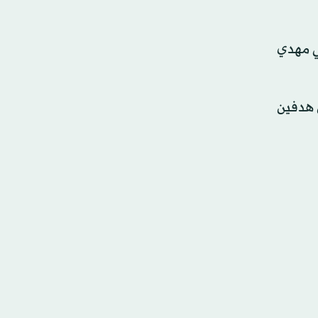
لكويت بهدفي المغربي مهدي
ول (96)، لكن الكويت سجل هدفين