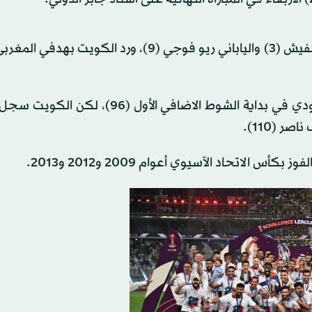
وتقدم الضيوف بهدفين نظيفين سجلهما البرتغالي تياغو ألفيش (3) والياباني ريو فوجي (9)، ورد ا
وأعاد الفنزويلي كريستيان سانتوس التقدم للفريق الكمبودي في بداية الشوط الاضافي الأ
الاتحاد الآسيوي أعوام 2009 و2012 و2013.