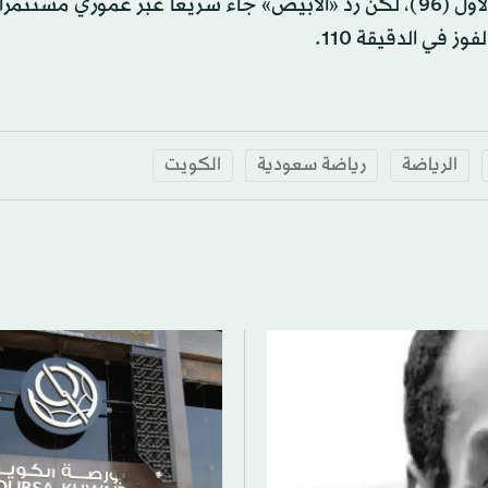
وأعاد سانتوس التقدم لسفاي رينغ مطلع الشوط الاضافي الأول (96)، لكن رد «الأبيض» جاء سريعا عبر عموري
الرياضة
رياضة سعودية
الكويت