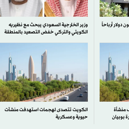
ويت تُحقق 45.1 مليون دولار أرباحاً
وزير الخارجية السعودي يبحث مع نظيريه
الكويتي والتركي خفض التصعيد بالمنطقة
 منشأة
الكويت تتصدى لهجمات استهدفت منشآت
 بوبيان
حيوية وعسكرية