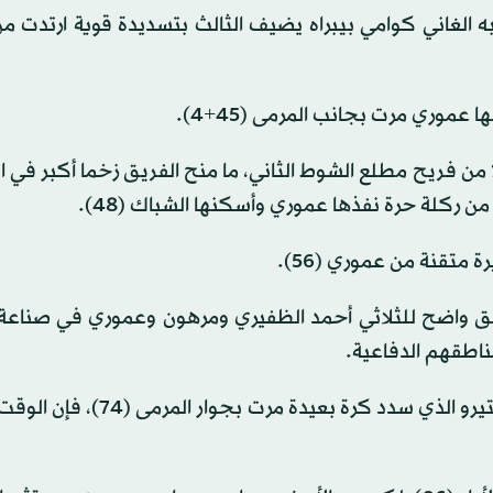
 الغاني كوامي بيبراه يضيف الثالث بتسديدة قوية ارتدت من
عموري مرت بجانب المرمى (45+4).
من فريح مطلع الشوط الثاني، ما منح الفريق زخما أكبر في 
ن ركلة حرة نفذها عموري وأسكنها الشباك (48).
متقنة من عموري (56).
ق واضح للثلاثي أحمد الظفيري ومرهون وعموري في صناعة
ناطقهم الدفاعية.
ورغم محاولات الفريق الكمبودي عبر البرازيلي باتريك مونتيرو الذي سدد كرة 