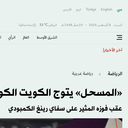
عربي
English
Türkçe
اردو
فارسى
السبت,
8 أغسطس 2026
-
24 صفَر 1448 هـ
الرياض
℃
33
سماء صافية
الشرق الأوسط​
العالم
الرأي
ا
اتفاقية مكة... تعزيز الردع لحماية الاستقرار
آخر الأخبار
الرياضة
رياضة عربية
«المسحل» يتوج الكويت الكوي
عقب فوزه المثير على سفاي رينغ الكمبودي