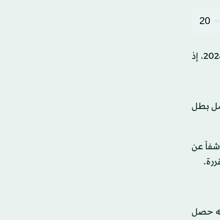
20
تواجه اتحادات الرياضات الفردية في مصر انتقادات بسبب تحقيق نتائج وُصفت بأنها «هزيلة» في أولمبياد باريس 2024، إذ
مل بطل
شفاً عن
ررة.
ة إنه «يلعب من دون مدرب منذ شهر نوفمبر (تشرين الثاني) 2023، وإنه حصل