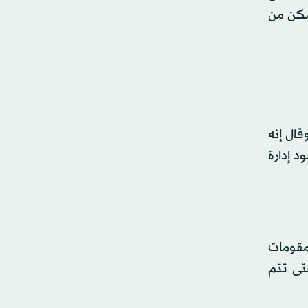
مكن من
ال إنه
 إدارة
لمقومات
حتى تتم