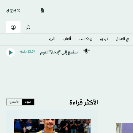
في العمق
فيديو
بودكاست
ألعاب
المزيد
استمع إلى "إيجاز" اليوم
12:34 دقيقه
الأكثر قراءة
اليوم
الأسبوع