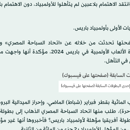
تقد الاهتمام بلاعبين لم يتأهلوا للأولمبياد، دون الاهتمام با
حتها تحدثت من خلاله عن «اتحاد السباحة المصري» وا
والملابسات التي أدت إلى عدم تأهلها للمشاركة في دورة الألعاب الأولمبية في باريس 024
في التأهل.
ي إحدى البطولات السابقة (صفحتها على فيسبوك)
لمائية بقطر فبراير (شباط) الماضي، وإحراز الميدالية البرو
5م (فراشة)، وكانت تستعد للتدريب على 50م (حرة)، طلب منها اتحاد السباحة المصري الذهاب إلى بط
ة أفريقيا مؤهلة لأولمبياد باريس؟ فأخبروها أنها غير مؤ
 بـ2 جزء من المائة من الثانية.