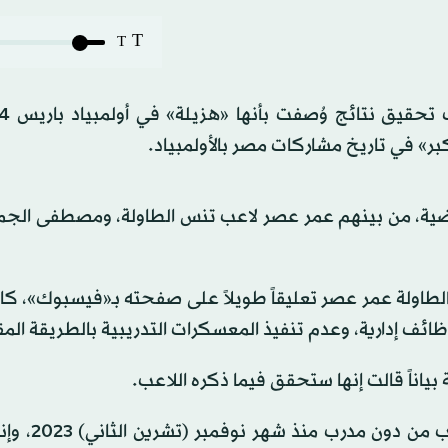
T
T
لرياضية، من بينهم عمر عصر لاعب تنس الطاولة، ومصطفى الج
الطاولة عمر عصر تعليقاً طويلاً على صفحته بـ«فيسبوك»، كا
ظائف إدارية، وعدم تنفيذ المعسكرات التدريبية بالطريقة المق
 بياناً قالت إنها ستحقق فيما ذكره اللاعب.
فيما قال مصطفى الجمل في تصريحات متلفز