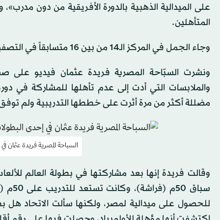
على الميدالية الذهبية بالدورة الأفريقية من دون مدرب»، وان
المتأهلين.
وجاء الجمل في المركز الـ14 من بين 16 متسابقاً في التصفيات الأولى بأولمبياد باريس.
ونشرت السبّاحة المصرية فريدة عثمان فيديو على صف
مضللة أكثر من مرة أثرت على خططها التدريبية ولم توفق 
السباحة المصرية فريدة عثمان ف
وقالت فريدة إنها بعد مشاركتها في بطولة العالم للألعاب ا
سباق 0
للحصول على ميدالية لمصر، ولكنها سألت الاتحاد هل بطول
اكتشفت أنها مؤهلة للأولمبياد، وحصلت فيها على رقم أقل من المؤهل للأولمبياد