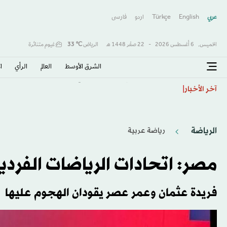
عربي
English
Türkçe
اردو
فارسى
الخميس,
6 أغسطس 2026
-
22 صفَر 1448 هـ
الرياض
℃
33
غيوم متناثرة
الشرق الأوسط​
العالم
الرأي
ا
«صفقة القرن» و«الملك المصري»… هكذا احتفت الصحافة 
آخر الأخبار
الرياضة
رياضة عربية
​مصر: اتحادات الرياضات الفردي
فريدة عثمان وعمر عصر يقودان الهجوم عليها