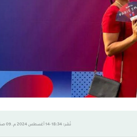
نُشر: 18:34-14 أغسطس 2024 م ـ 09 صفَر 1446 هـ