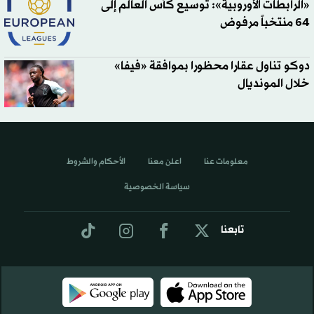
«الرابطات الأوروبية»: توسيع كأس العالم إلى
64 منتخباً مرفوض
دوكو تناول عقارا محظورا بموافقة «فيفا»
خلال المونديال
معلومات عنا
اعلن معنا
الأحكام والشروط
سياسة الخصوصية
تابعنا