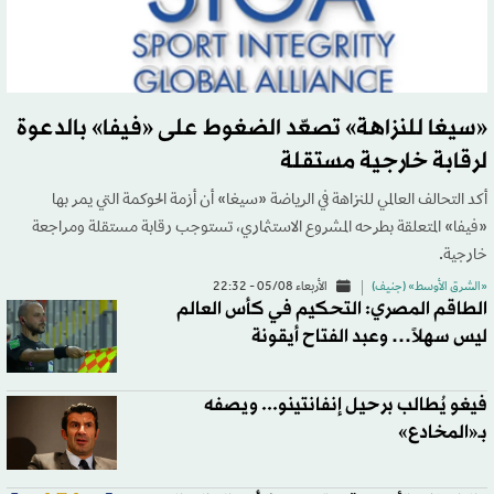
«سيغا للنزاهة» تصعّد الضغوط على «فيفا» بالدعوة
لرقابة خارجية مستقلة
أكد التحالف العالمي للنزاهة في الرياضة «سيغا» أن أزمة الحوكمة التي يمر بها
«فيفا» المتعلقة بطرحه المشروع الاستثماري، تستوجب رقابة مستقلة ومراجعة
خارجية.
«الشرق الأوسط» (جنيف)
الأربعاء 05/08 - 22:32
الطاقم المصري: التحكيم في كأس العالم
ليس سهلاً… وعبد الفتاح أيقونة
فيغو يُطالب برحيل إنفانتينو... ويصفه
بـ«المخادع»