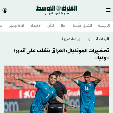
الرئيسية
الشرق الأوسط​
العالم
الرأي
الاقتصاد
ثقافة وفنون
صح
الرياضة
رياضة عربية
تحضيرات المونديال: العراق يتغلب على أندورا
«ودياً»