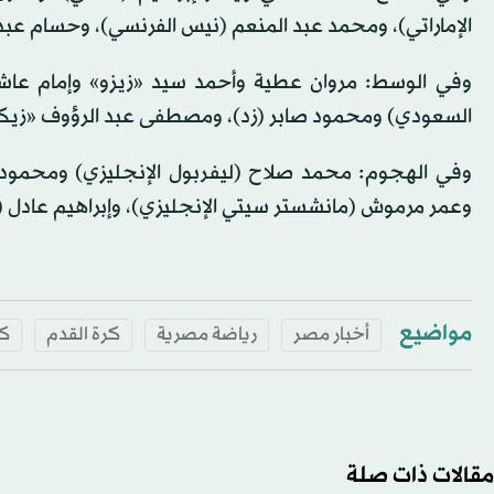
الإماراتي)، ومحمد عبد المنعم (نيس الفرنسي)، وحسام عبد
وفي الوسط: مروان عطية وأحمد سيد «زيزو» وإمام عاشور 
السعودي) ومحمود صابر (زد)، ومصطفى عبد الرؤوف «زيكو»
وفي الهجوم: محمد صلاح (ليفربول الإنجليزي) ومحمود ح
وعمر مرموش (مانشستر سيتي الإنجليزي)، وإبراهيم عادل (نو
مواضيع
أخبار مصر
رياضة مصرية
كرة القدم
كأ
مقالات ذات صلة