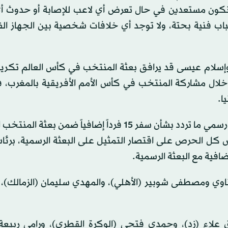
للقائمة، حتى نكون مستعدين في حال تعرض أي لاعب للإصابة أو حدوث
باب فنية بحتة، ولا توجد أي خلافات شخصية بين الجهاز الف
إسلام عيسى قد يرافق بعثة المنتخب في كأس العالم تكريماً
خلال مشاركة المنتخب في كأس الأمم الأفريقية بالمغرب، 
ا.
في سياق متصل، نفى الاتحاد المصري لكرة القدم في بيان رسمي ما تردد بشأن سفر 15 فرداً إضافياً ضم
يص كل الحرص على اقتصار التمثيل على البعثة الرسمية، برئا
ضافية مع البعثة الرسمية.
وي ومصطفى شوبير (الأهلي)، والمهدي سليمان (الزمالك)،
ق علاء (زد)، وحمدي فتحي (الوكرة القطري)، ورامي ربيعة 