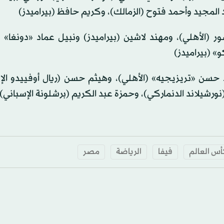
 المجيد وأحمد فتوح (الزمالك)، وكريم حافظ (بيراميدز)
(الأهلي)، ومهند لاشين (بيراميدز) ونبيل عماد «دونغا» (
 (بيراميدز)
سن «تريزيجيه» (الأهلي)، وهيثم حسن (ريال أوفييدو الإس
رشيلاند الدنماركي)، وحمزة عبد الكريم (برشلونة الإسباني).
س العالم
فيفا
الرياضة
مصر