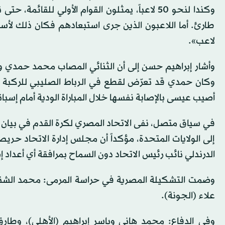
وكندا لنحو 50 لاعباً، يمثلون القوام الأولي 
طارئ. أما اللاعبون الذين جرى استبعادهم فكان ذلك لأس
لاعب».
وأشار إبراهيم حسن إلى أن الثنائي المصاب محمد حمدي و
وكان حمدي قد تعرّض لقطع في الرباط الصليبي للركبة 
أصيب عيسى بالإصابة نفسها خلال المباراة الودية أمام إسباني
إلى الولايات المتحدة، مؤكداً أن مجلس إدارة الاتحاد حر
الدرندلي نائب رئيس الاتحاد دون السماح بمرافقة أي أعداد إ
وضمت التشكيلة المصرية في حراسة المرمى: محمد الشنا
علاء (الجونة).
وفي الدفاع: محمد هاني وياسر إبراهيم (الأهلي)، وطار