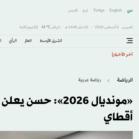
عربي
English
Türkçe
اردو
فارسى
الخميس,
6 أغسطس 2026
-
22 صفَر 1448 هـ
الرياض
℃
43
غيوم قاتمة
الشرق الأوسط​
العالم
الرأي
ا
استقرار عوائد سندات منطقة اليورو مع ترقب إصدار فرن
آخر الأخبار
الرياضة
رياضة عربية
«مونديال 2026»: ح
أقطاي