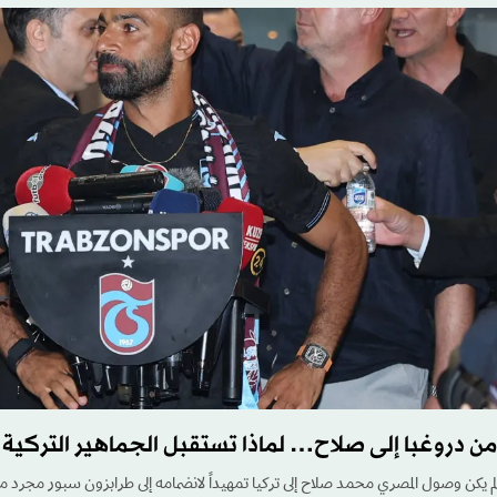
من دروغبا إلى صلاح… لماذا تستقبل الجماهير التركية 
لم يكن وصول المصري محمد صلاح إلى تركيا تمهيداً لانضمامه إلى طرابزون سبور مجرد مح