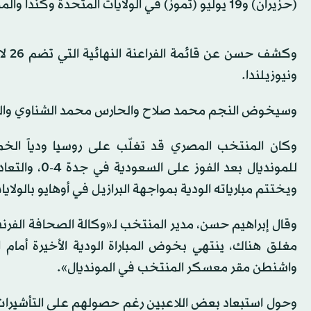
(حزيران) و19 يوليو (تموز) في الولايات المتحدة وكندا والمكسيك.
وكش
ونيوزيلندا.
وسيخوض النجم محمد صلاح والحارس محمد الشناوي والجناح 
للمونديال بع
ويختتم مبارياته الودية بمواجهة البرازيل في أوهايو بالولايات المت
وقال إبراهيم حسن، مدير المنتخب لـ«وكالة الصحافة الفرن
مغلق هناك، ينتهي بخوض المباراة الودية الأخيرة أمام ا
واشنطن مقر معسكر المنتخب في المونديال».
وحول استبعاد بعض اللاعبين رغم حصولهم على التأشيرات، 