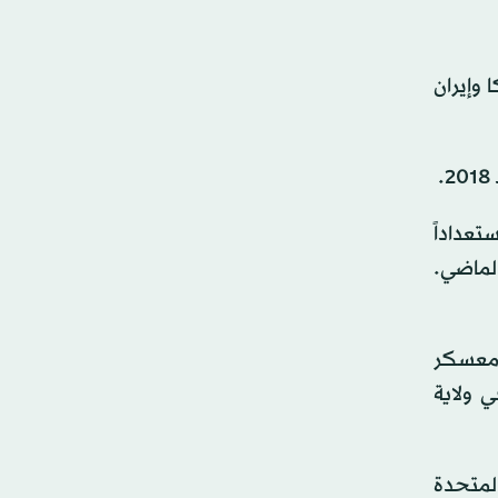
لجيكا وإيران
الثة استعداداً
ار) الماضي.
ض معسكر
ي ولاية
المتحدة