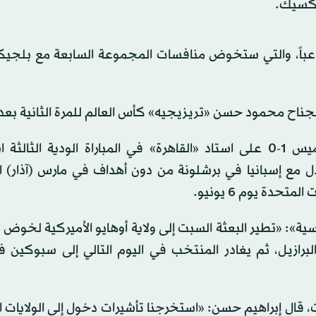
ف حسن عن قائمة الفراعنة النهائية التي تضم 26 لاعباً، والتي ستخوض منافسات المجموعة السابعة مع ب
محمود حسن «تريزيجيه» كأس العالم للمرة الثانية بعد 2018.
وكان المنتخب المصري قد تغلّب على روسيا ودياً الخميس 1-0 على استاد «القاهرة» في المباراة الودية الث
د الفوز على السعودية في جدة 4-0، والتعادل مع إسبانيا في برشلونة من دون أهداف في مارس (آذ
حدة يوم 6 يونيو.
سية»: «تطير البعثة السبت إلى ولاية أوهايو الأميركية لخو
لبرازيل، ثم يغادر المنتخب في اليوم التالي إلى سبوكين ف
قال إبراهيم حسن: «استخرجنا تأشيرات دخول إلى الولايات 