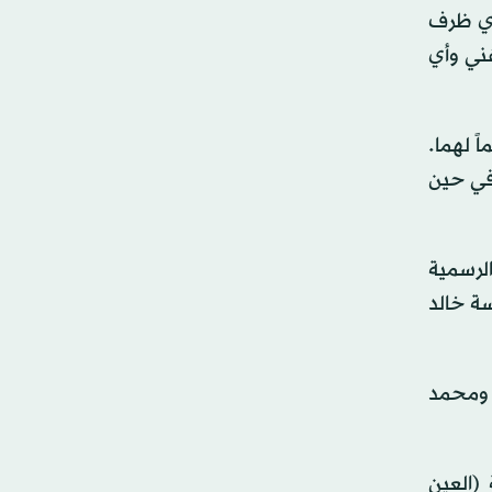
 أي ظرف
ني وأي
 لهما.
في حين
ن بعثة المنتخب الرسمية
سة خالد
 ومحمد
(العين