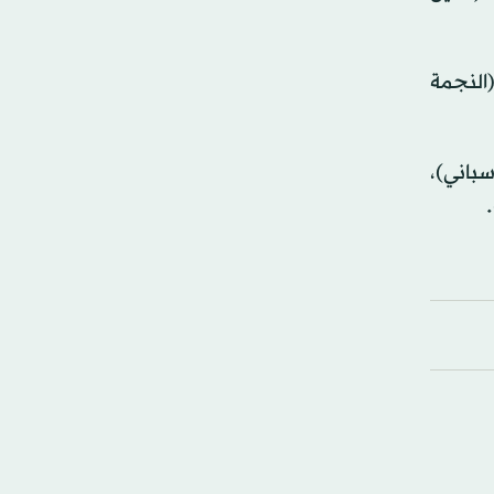
النجمة
باني)،