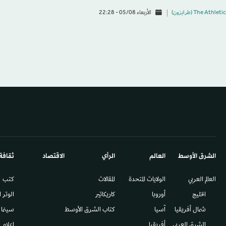
The Athletic (طرابزون)
الأربعاء 05/08 - 22:28
الشرق الأوسط​
العالم
الرأي
الاقتصاد
ثقافة
العالم العربي
الولايات المتحدة
المقالات
كتب
الخليج
أوروبا
كاريكاتير
الوتر 
شمال أفريقيا
آسيا
كتاب الشرق الأوسط
سينما
المشرق العربي
أفريقيا
إعلام