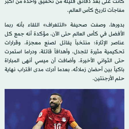
كانت على بعد دقائق قليلة من تحقيق واحدة من أكبر
مفاجآت تاريخ كأس العالم.
بدورها، وصفت صحيفة «التلغراف» اللقاء بأنه ربما
الأفضل في كأس العالم حتى الآن، مؤكدة أنه جمع كل
عناصر الإثارة؛ منتخباً يقاتل لصنع معجزة، وقرارات
تحكيمية مثيرة للجدل، وأهدافاً قاتلة، ودراما استمرت
حتى الثواني الأخيرة. وأضافت أن ميسي أنهى المباراة
باكياً بين أحضان زملائه، بعدما أدرك مدى اقتراب نهاية
حلم الأرجنتين.