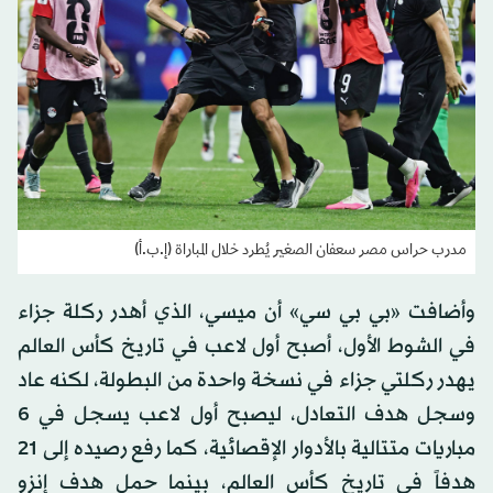
مدرب حراس مصر سعفان الصغير يُطرد خلال المباراة (إ.ب.أ)
وأضافت «بي بي سي» أن ميسي، الذي أهدر ركلة جزاء
في الشوط الأول، أصبح أول لاعب في تاريخ كأس العالم
يهدر ركلتي جزاء في نسخة واحدة من البطولة، لكنه عاد
وسجل هدف التعادل، ليصبح أول لاعب يسجل في 6
مباريات متتالية بالأدوار الإقصائية، كما رفع رصيده إلى 21
هدفاً في تاريخ كأس العالم، بينما حمل هدف إنزو