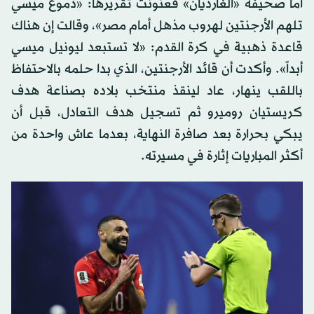
أما صحيفة «الغارديان» فعنونت تقريرها: «دموع ميسي
تلهم الأرجنتين لهروب مذهل أمام مصر»، وقالت إن هناك
قاعدة ذهبية في كرة القدم: «لا تستبعد ليونيل ميسي
أبداً». وأكدت أن قائد الأرجنتين، الذي بدا حلمه بالاحتفاظ
باللقب ينهار، عاد لينقذ منتخب بلاده بصناعة هدف
كريستيان روميرو ثم تسجيل هدف التعادل، قبل أن
يبكي بحرارة بعد صافرة النهاية، بعدما عاش واحدة من
أكثر المباريات إثارة في مسيرته.