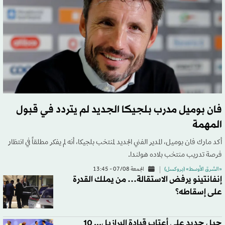
فان بوميل مدرب بلجيكا الجديد لم يتردد في قبول
المهمة
أكد مارك فان بوميل، المدير الفني الجديد لمنتخب بلجيكا، أنه لم يفكر مطلقاً في انتظار
فرصة تدريب منتخب بلاده هولندا.
«الشرق الأوسط» (بروكسل)
الجمعة 07/08 - 13:45
إنفانتينو يرفض الاستقالة… من يملك القدرة
على إسقاطه؟
جيل جديد على أعتاب قيادة البرازيل... 10