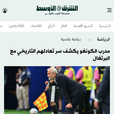
الرئيسية
الشرق الأوسط​
العالم
الرأي
الاقتصاد
ثقافة وفنون
صح
الرياضة
رياضة عالمية
مدرب الكونغو يكشف سر تعادلهم التاريخي مع
البرتغال