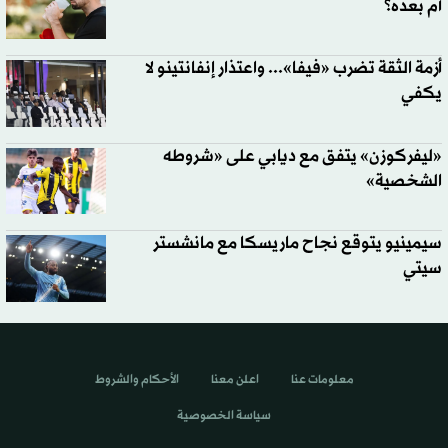
أم بعده؟
أزمة الثقة تضرب «فيفا»... واعتذار إنفانتينو لا
يكفي
«ليفركوزن» يتفق مع ديابي على «شروطه
الشخصية»
سيمينيو يتوقع نجاح ماريسكا مع مانشستر
سيتي
معلومات عنا
اعلن معنا
الأحكام والشروط
سياسة الخصوصية