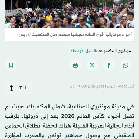
أجواء مونديالية فوق العادة تعيشها معظم مدن المكسيك (رويترز)
مونتيري المكسيك:
«الشرق الأوسط»
T
نُشر: 04:03-14 يونيو 2026 م ـ 29 ذو الحِجّة 1447 هـ
T
في مدينة مونتيري الصناعية، شمال المكسيك، حيث لم
تصل أجواء كأس العالم 2026 بعد إلى ذروتها، يترقب
أبناء الجالية العربية القليلة هناك لحظة انطلاق الحماس
الحقيقي مع وصول جماهير تونس والمغرب لمؤازرة