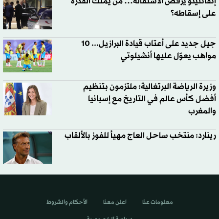
إنفانتينو يرفض الاستقالة… من يملك القدرة
على إسقاطه؟
جيل جديد على أعتاب قيادة البرازيل... 10
مواهب يعوّل عليها أنشيلوتي
وزيرة الرياضة البرتغالية: ملتزمون بتنظيم
أفضل كأس عالم في التاريخ مع إسبانيا
والمغرب
رينارد: منتخب ساحل العاج مهيأ للفوز بالألقاب
معلومات عنا
اعلن معنا
الأحكام والشروط