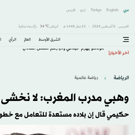
عربي
English
Türkçe
اردو
فارسى
الخميس,
6 أغسطس 2026
-
22 صفَر 1448 هـ
الرياض
℃
34
سماء صافية
الشرق الأوسط​
العالم
الرأي
ا
موناكو يهزم خيتافي ودياً رغم النقص العددي
آخر الأخبار
الرياضة
رياضة عالمية
وهبي مدرب المغرب: لا نخشى ا
حكيمي قال إن بلاده مستعدة للتعامل مع خطورة