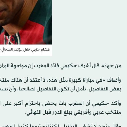
هشام حكيمي خلال المؤتمر الصحافي (ر
من جهته، قال أشرف حكيمي قائد المغرب إن مواجهة البراز
وأضاف «في مباراة كبيرة مثل هذه، لا أعتقد أن هناك منتخ
بعض التفاصيل. نأمل أن تكون التفاصيل لصالحنا، وأن نسج
منتخب عربي وأفريقي يبلغ الدور قبل النهائي.
وقال «نحن لا نخشى البرازيل، لكننا نحترمها كثيرا. المغرب 