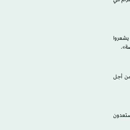
يشعروا
ة».
من أجل
ستعدون