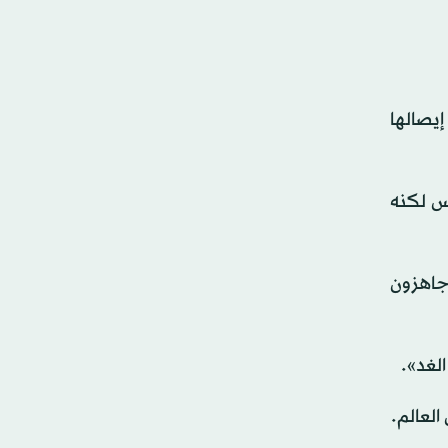
يصالها
فس لكنه
 جاهزون
لغد».
العالم.