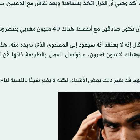
أكد وهبي أن القرار اتخذ بشفافية وبعد نقاش مع اللاعبين، مش
 أنفسنا. هناك 40 مليون مغربي ينتظروننا».
ال إنه لا يعتقد أنه سيعود إلى المستوى الذي نريده منه. ه
ناك لاعبون آخرون. سنواصل العمل بالطريقة ذاتها لأن ال
هم قد يغير ذلك بعض الأشياء، لكنه لا يغير شيئا بالنسبة لنا».