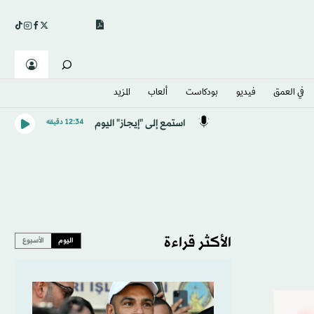
في العمق
فيديو
بودكاست
ألعاب
المزيد
استمع إلى "إيجاز" اليوم
12:34 دقيقه
الأكثر قراءة
اليوم
الأسبوع