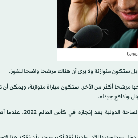
ويترز)
يل ستكون متوازنة ولا يرى أن هناك مرشحا واضحا للفوز.
با مرشحا أكثر من الآخر. ستكون مباراة متوازنة، ويمكن أن
ل وندافع جيدا».
وأكد حكيمي أن المغرب بات يحظى باحترام أكبر على الساحة الدولية
دخل بعدا جديدا الآن، ولدينا ثقة أكبر ويجب أن نؤكد هذا الاح