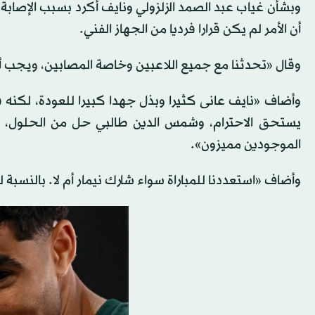
وبشأن غياب عبد الصمد الزلزولي ونايف أكرد بسبب الإصابة، 
أن الأمر لم يكن قرارا فرديا من الجهاز الفني.
وقال «تحدثنا مع جميع اللاعبين وخاصة المصابين، ويجب أن نكون صادقين مع
وأضاف «نايف عانى كثيرا وبذل جهدا كبيرا للعودة، لكنه ق
يستحق الاحترام، وشمس الدين طالبي حل من الحلول، وه
الموجودين مميزون».
وأضاف «استعددنا للمباراة سواء شارك نيمار أم لا. بالنسبة ل