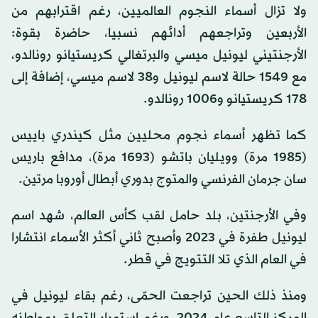
ولا تزال أسماء النجوم العالميين، رغم اقترابهم من
الأربعين وتراجعهم أدائهم نسبيا، حاضرة بقوة:
الأرجنتيني ليونيل ميسي والبرتغالي كريستيانو رونالدو،
مع 1549 حالة لاسم ليونيل و38 لاسم ميسي، إضافة إلى
178 كريستيانو و1006 رونالدو.
كما تظهر أسماء نجوم محليين مثل كيندري باييس
(1985 مرة) وويليان باتشو (1693 مرة)، مدافع باريس
سان جرمان الفرنسي والمتوج بدوري أبطال أوروبا مرتين.
وفي الأرجنتين، بلد حامل لقب كأس العالم، شهد اسم
ليونيل طفرة في 2023 وأصبح ثاني أكثر الأسماء انتشارا
في العام الذي تلا التتويج في قطر.
ومنذ ذلك الحين تراجعت الحمّى، رغم بقاء ليونيل في
المركز التاسع عام 2024. ورغم استمرار التعلق بمواطنه