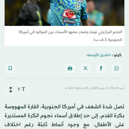
النجم البرازيلي نيمار يتصدر مشهد الأسماء بين المواليد في أميركا
الجنوبية (أ.ف.ب)
كيتو :
«الشرق الأوسط»
T
نُشر: 02:45-11 يونيو 2026 م ـ 26 ذو الحِجّة 1447 هـ
T
تصل شدة الشغف في أميركا الجنوبية، القارة المهووسة
بكرة القدم، إلى حد إطلاق أسماء نجوم الكرة المستديرة
على الأطفال، مع وجود أنماط ثابتة رغم اختلاف