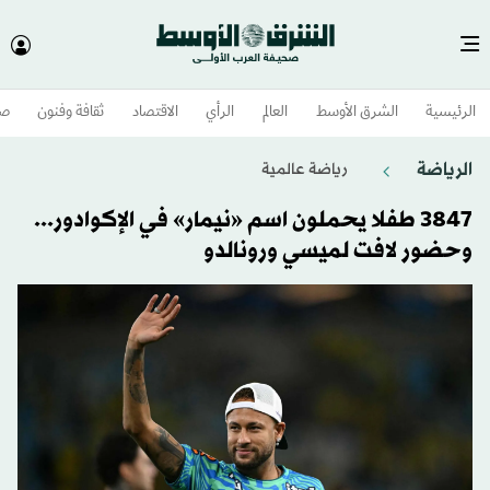
الرئيسية
الشرق الأوسط​
العالم
الرأي
الاقتصاد
ثقافة وفنون
صح
الرياضة
رياضة عالمية
3847 طفلا يحملون اسم «نيمار» في الإكوادور...
وحضور لافت لميسي ورونالدو