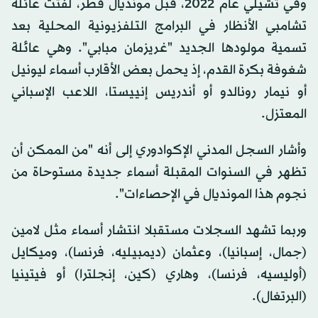
وفي تشيلي عام 2022، قبل مونديال قطر، لفتت عائلة
تشامبي الأنظار في البرامج التلفزيونية المحلية بعد
تسمية مولودها الجديد "غريزمان مبابي". وهي عائلة
شغوفة بكرة القدم، إذ يحمل بعض الأقارب أسماء ليونيل
أو نيمار رونالدو أو أندريس إنييستا، اللاعب الإسباني
المعتزل.
وأشار السجل المدني الإكوادوري إلى أنه "من الممكن أن
تظهر في السنوات المقبلة أسماء جديدة مستوحاة من
نجوم هذا المونديال في الإحصاءات".
وربما تشهد السجلات مستقبلا انتشار أسماء مثل لامين
(جمال، إسبانيا)، وعثمان (ديمبيليه، فرنسا)، وميكايل
(أوليسيه، فرنسا)، وهاري (كين، إنجلترا) أو فيتينيا
(البرتغال).