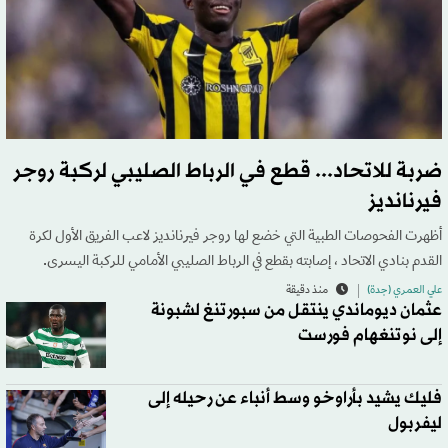
ضربة للاتحاد... قطع في الرباط الصليبي لركبة روجر
فيرنانديز
أظهرت الفحوصات الطبية التي خضع لها روجر فيرنانديز لاعب الفريق الأول لكرة
القدم بنادي الاتحاد ، إصابته بقطع في الرباط الصليبي الأمامي للركبة اليسرى.
علي العمري (جدة)
منذ دقيقة
عثمان ديوماندي ينتقل من سبورتنغ لشبونة
إلى نوتنغهام فورست
فليك يشيد بأراوخو وسط أنباء عن رحيله إلى
ليفربول