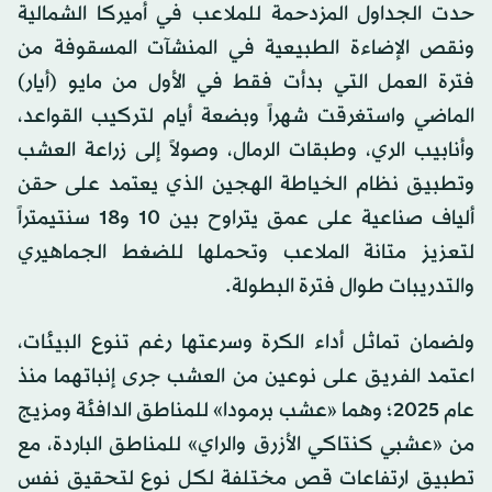
حدت الجداول المزدحمة للملاعب في أميركا الشمالية
ونقص الإضاءة الطبيعية في المنشآت المسقوفة من
فترة العمل التي بدأت فقط في الأول من مايو (أيار)
الماضي واستغرقت شهراً وبضعة أيام لتركيب القواعد،
وأنابيب الري، وطبقات الرمال، وصولاً إلى زراعة العشب
وتطبيق نظام الخياطة الهجين الذي يعتمد على حقن
ألياف صناعية على عمق يتراوح بين 10 و18 سنتيمتراً
لتعزيز متانة الملاعب وتحملها للضغط الجماهيري
والتدريبات طوال فترة البطولة.
ولضمان تماثل أداء الكرة وسرعتها رغم تنوع البيئات،
اعتمد الفريق على نوعين من العشب جرى إنباتهما منذ
عام 2025؛ وهما «عشب برمودا» للمناطق الدافئة ومزيج
من «عشبي كنتاكي الأزرق والراي» للمناطق الباردة، مع
تطبيق ارتفاعات قص مختلفة لكل نوع لتحقيق نفس