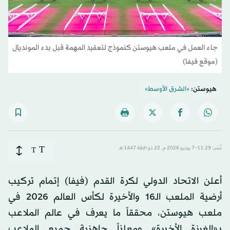
جاء العمل في ملعب هيوستن كنموذج لتعقيد المهمة قبل بدء المونديال
(موقع فيفا)
هيوستن:
«الشرق الأوسط»
T
نُشر: 11:29-7 يونيو 2026 م ـ 22 ذو الحِجّة 1447 هـ
T
أعلن الاتحاد الدولي لكرة القدم (فيفا) إتمام تركيب
أرضية الملعب الـ16 والأخيرة لكأس العالم 2026 في
ملعب هيوستن، محققاً ما يعرف في عالم الملاعب
بـ«الغرزة الأخيرة» ومعلناً جاهزية جميع الملاعب