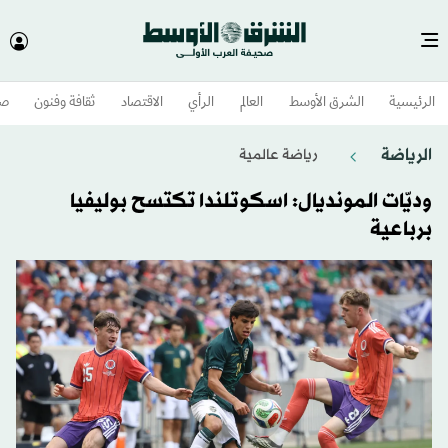
الرئيسية
الشرق الأوسط​
العالم
الرأي
الاقتصاد
ثقافة وفنون
صح
الرياضة
رياضة عالمية
وديّات المونديال: اسكوتلندا تكتسح بوليفيا
برباعية