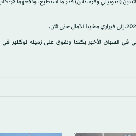
ثنين (أنتونيلي وفرستابن) قدر ما أستطيع، ودفعهما لارتكا
خلف أنتونيلي في السباق الأخير بكندا وتفوق على زميله لوكلير في 