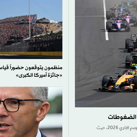
منظمون يتوقعون حضوراً قياسي
«جائزة أميركا الكبرى»
شهدت منافسات بطولة العالم لسباقات سيارات فورمولا 1، إثارة كبيرة حتى الآن في الموسم الجاري 2026، حيث