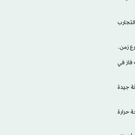
التجارب
رع زمن.
 فاز في
ة جيدة
 حرارة