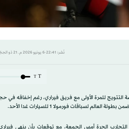
نُشر: 22:41-6 يونيو 2026 م ـ 21 ذو الحِجّة 1447 هـ
T
T
صة التتويج للمرة الأولى مع فريق فيراري، رغم إخفاقه في ح
الم لسباقات فورمولا 1 للسيارات غدا الأحد.
التجارب الحرة أمس الجمعة، مع توقعات بأن ينهي فيراري