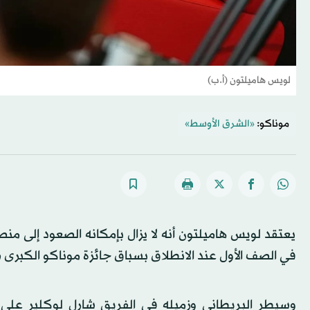
لويس هاميلتون (أ.ب)
موناكو:
«الشرق الأوسط»
يعتقد لويس هاميلتون أنه لا يزال بإمكانه الصعود إلى من
في الصف الأول عند الانطلاق بسباق جائزة موناكو الكبرى ضمن بطولة الع
وسيطر البريطاني وزميله في الفريق شارل لوكلير على 