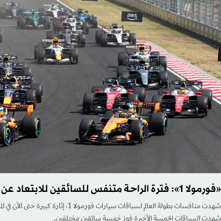
«فورمولا 1»: فترة الراحة متنفس للسائقين للابتعاد عن الضغوطات
شهدت السباقات الخمسة الأخيرة فوز خمسة سائقين مختلفين.