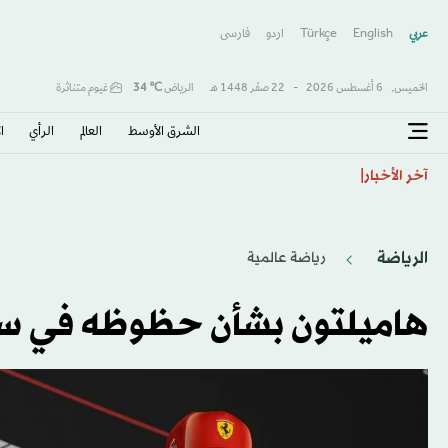
عربي
English
Türkçe
اردو
فارسى
الخميس,
6 أغسطس 2026
-
22 صفَر 1448 هـ
الرياض
℃
34
غيوم متناثرة
الشرق الأوسط​
العالم
الرأي
ا
فرنسا تتهم شبكة روسية بشن حملة تضليل ضد المرشح الر
آخر الأخبار
الرياضة
رياضة عالمية
هاميلتون بشأن حظوظه في سب