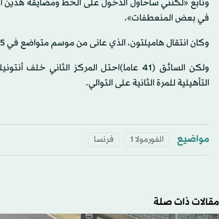
وتابع «لكنني سأحاول الدخول على الخط ومضايقة هذين الا
في بعض المنعطفات».
وكان انتقال هاميلتون، الذي عانى من موسم متواضع في 2025، إلى فيراري مخيبا للآمال حتى الآن.
ولكن السائق (41 عاما)احتل المركز الثاني 
التأهيلية للمرة الثانية على التوالي.
مواضيع
الفورمولا 1
فرنسا
مقالات ذات صلة