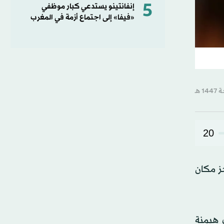
5
إنفانتينو يستدعي كبار موظفي
«فيفا» إلى اجتماع أزمة في المغرب
20
جز مكان
 هيمنة