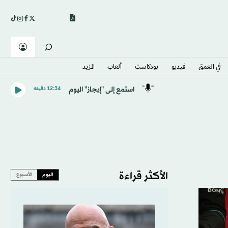
في العمق
فيديو
بودكاست
ألعاب
المزيد
استمع إلى "إيجاز" اليوم
12:34 دقيقه
الأكثر قراءة
اليوم
الأسبوع