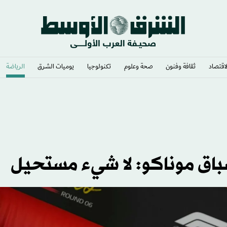
لاقتصاد
ثقافة وفنون
صحة وعلوم
تكنولوجيا
يوميات الشرق​
الرياضة
ئاسي أتال
اق موناكو: لا شيء مستحيل