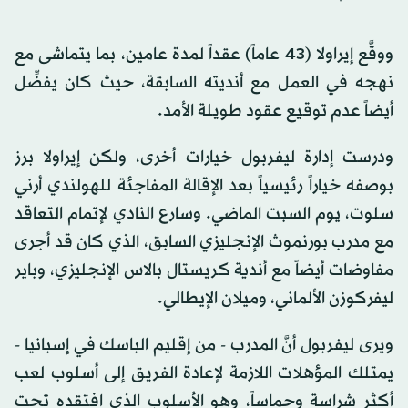
ووقَّع إيراولا (43 عاماً) عقداً لمدة عامين، بما يتماشى مع
نهجه في العمل مع أنديته السابقة، حيث كان يفضِّل
أيضاً عدم توقيع عقود طويلة الأمد.
ودرست إدارة ليفربول خيارات أخرى، ولكن إيراولا برز
بوصفه خياراً رئيسياً بعد الإقالة المفاجئة للهولندي أرني
سلوت، يوم السبت الماضي. وسارع النادي لإتمام التعاقد
مع مدرب بورنموث الإنجليزي السابق، الذي كان قد أجرى
مفاوضات أيضاً مع أندية كريستال بالاس الإنجليزي، وباير
ليفركوزن الألماني، وميلان الإيطالي.
ويرى ليفربول أنَّ المدرب - من إقليم الباسك في إسبانيا -
يمتلك المؤهلات اللازمة لإعادة الفريق إلى أسلوب لعب
أكثر شراسة وحماساً، وهو الأسلوب الذي افتقده تحت