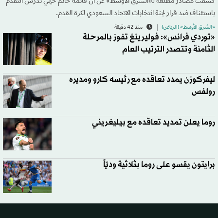
كشفت مصادر مطلعة لـ«الشرق الأوسط» عن أن قائمة حاتم خيمي تدرس التقدم
باستئناف ضد قرار لجنة انتخابات الاتحاد السعودي لكرة القدم.
«الشرق الأوسط» (الرياض)
منذ 42 دقيقة
«توردي فرانس»: فوليرينغ تفوز بالمرحلة
الثامنة وتتصدر الترتيب العام
ليفركوزن يمدد تعاقده مع رئيسه كارو ومديره
رولفس
روما يعلن تمديد تعاقده مع بيليغريني
برايتون يقسو على روما بثلاثية وديّاً