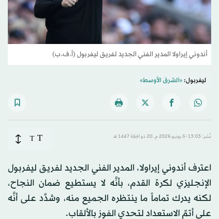
أندوني إيراولا المدير الفني الجديد لفريق ليفربول (أ.ف.ب)
ليفربول:
«الشرق الأوسط»
T
نُشر: 13:03-5 يونيو 2026 م ـ 20 ذو الحِجّة 1447 هـ
T
اعترف أندوني إيراولا، المدير الفني الجديد لفريق ليفربول
الإنجليزي لكرة القدم، بأنَّه لا يستطيع ضمان النجاح،
لكنه يدرك تماماً ما ينتظره الجميع منه، وشدَّد على أنَّه
على أتمِّ الاستعداد لتحدي الفوز بالألقاب.