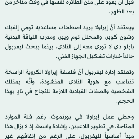
قبل أن يعود على متن الطائرة نفسها في وقت متأخر من
بعد الظهر.
ويعتقد أنَّ إيراولا يريد اصطحاب مساعديه تومي إلفيك
وشون كوبر، والمحلل توم ويبر، ومدرب اللياقة البدنية
بابلو دي لا توري معه إلى النادي، بينما يبحث ليفربول
حالياً خيارات تشكيل الجهاز الفني.
وتعتقد إدارة ليفربول أنَّ فلسفة إيراولا الكروية الراسخة
تتناسب مع هوية النادي المنشودة، وأنَّه يمتلك
الشخصية والصفات القيادية اللازمة للنجاح في نادٍ بهذا
الحجم.
وحظي عمل إيراولا في بورنموث، رغم قلة الموارد
المتاحة، في تطوير اللاعبين، بإشادة واسعة، إذ لا يزال هذا
مبدأ أساسياً لليفربول، على الرغم من إنفاقهم غير