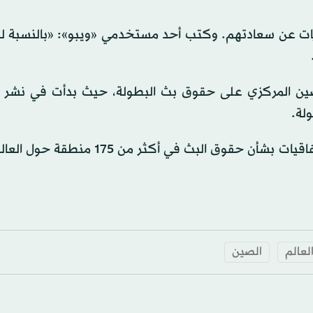
يات عن سعادتهم. وكتب أحد مستخدمي «ويبو»: «بالنسبة ل
صين المركزي على حقوق بث البطولة، حيث بدأت في نشر
ولة.
وأعلن «الفيفا» في وقت سابق من هذا الشهر أنه أبرمت اتفاقيات بشأن حقوق البث في أك
لعالم
الصين