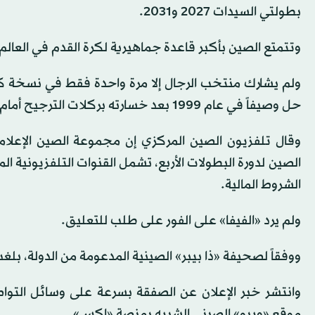
بطولتي السيدات 2027 و2031.
وتتمتع الصين بأكبر قاعدة جماهيرية لكرة القدم في العالم، حيث يتاب
حل وصيفاً في عام 1999 بعد خسارته بركلات الترجيح أمام المنتخب الأميركي.
وقال تلفزيون الصين المركزي إن مجموعة الصين الإع
الصين لدورة البطولات الأربع، تشمل القنوات التلفزيونية ا
الشروط المالية.
ولم يرد «الفيفا» على الفور على طلب للتعليق.
ووفقاً لصحيفة «ذا بيبر» الصينية المدعومة من الدولة، بلغت تكلفة 
وانتشر خبر الإعلان عن الصفقة بسرعة على وسائل التواصل
موقع «ويبو» الصيني الشبيه بمنصة «إكس».