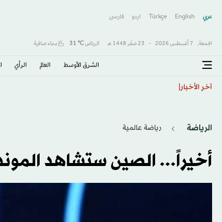
عربي
English
Türkçe
اردو
فارسى
الجمعة,
7 أغسطس 2026
-
23 صفَر 1448 هـ
الرياض
℃
31
سماء صافية
الشرق الأوسط​
العالم
الرأي
ا
طرابزون يكتب صفحة جديدة مع صلاح… استقبال أسطور
آخر الأخبار
الرياضة
رياضة عالمية
أخيراً... الصين ستشاهد الموند