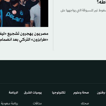
اطه؟
ضغوط غير المسبوقة التي يواجهها على
مصريون يهجرون تشجيع «ليفر
«طرابزون» التركي بعد انضمام
 وفنون
صحة وعلوم
تكنولوجيا
يوميات الشرق​
الرياضة
صحتك
مذاقات
رياضة سعودية