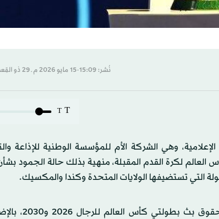
نُشر: 15:09-15 مايو 2026 م ـ 29 ذو القِعدة 1447 هـ
T
T
إعلامية، وهي الشركة الأم للمؤسسة الوطنية للإذاعة والت
س العالم لكرة القدم المقبلة، منهية بذلك حالة الجمود بش
لة التي تستضيفها الولايات المتحدة وكندا والمكسيك.
وقال تلفزيون الصين المركزي إن هذه الصفقة تتضمن