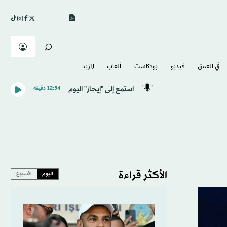
في العمق
فيديو
بودكاست
ألعاب
المزيد
استمع إلى "إيجاز" اليوم
12:34 دقيقه
الأكثر قراءة
اليوم
الأسبوع