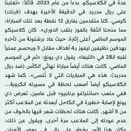
عدة في الكلاسيكو، بدءاً من عام 2023، قائلاً: «تغلبنا
على ريال مدريد في الدقيقة الأخيرة بهدف (فرنك)
كيسي. كنا متقدمين بفارق 12 نقطة بعد تلك المباراة؛
مما منحنا الثقة بالفوز بلقب الدوري». كان كلاسيكو
الموسم الماضي أعلى إثارة، حيث عاد برشلونة من تأخره
بهدفين نظيفين ليفوز بـ4 أهداف مقابل 3 ويحسم عملياً
لقبه الـ28 في «الليغا». يقول دي يونغ: «ثم في الموسم
الماضي، كانت هناك أيضاً مباراة نهائي الكأس (ضد ريال
مدريد). هذه هي المباريات التي لا تُنسى». كما شهد
الكلاسيكو أيضاً أصعب لحظة في مسيرته الكروية...
ففي ملعب «سانتياغو برنابيو» قبل عامين، تعرض دي
يونغ لإصابة خطيرة في الكاحل أبعدته عن الملاعب أكثر
من 5 أشهر. كانت هناك لحظات شعر فيها بالخوف من
عدم عودته إلى الملاعب مرة أخرى، ويقول عن ذلك:
«كان هذا الأمر يخطر على بالي في بعض الأحيان،