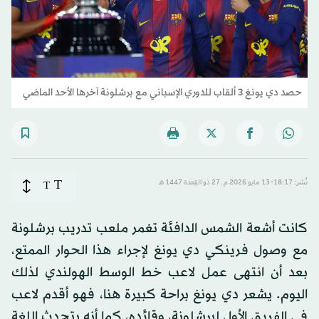
حصد دي يونغ 3 ألقاب للدوري الإسباني مع برشلونة آخرها الأحد الماضي
T
نُشر: 18:17-13 مايو 2026 م ـ 27 ذو القِعدة 1447 هـ
T
كانت أشعة الشمس الدافئة تغمر ملعب تدريب برشلونة
مع وصول فرينكي دي يونغ لإجراء هذا الحوار الممتع،
بعد أن انتهى عمل لاعب خط الوسط الهولندي لذلك
اليوم. يشعر دي يونغ براحة كبيرة هنا، فهو أقدم لاعب
في الفريق الأول لبرشلونة، وقائده، كما أنه يتحدث اللغة