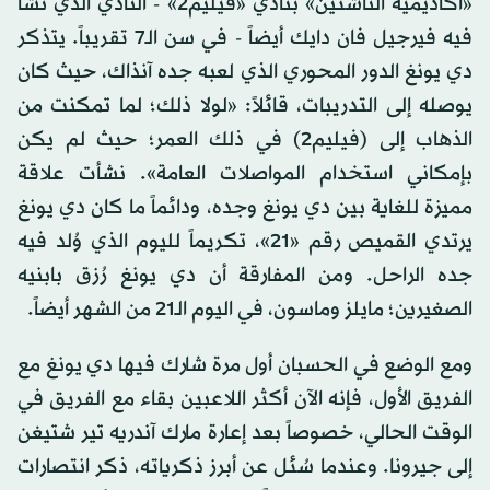
«أكاديمية الناشئين» بنادي «فيليم2» - النادي الذي نشأ
فيه فيرجيل فان دايك أيضاً - في سن الـ7 تقريباً. يتذكر
دي يونغ الدور المحوري الذي لعبه جده آنذاك، حيث كان
يوصله إلى التدريبات، قائلاً: «لولا ذلك؛ لما تمكنت من
الذهاب إلى (فيليم2) في ذلك العمر؛ حيث لم يكن
بإمكاني استخدام المواصلات العامة». نشأت علاقة
مميزة للغاية بين دي يونغ وجده، ودائماً ما كان دي يونغ
يرتدي القميص رقم «21»، تكريماً لليوم الذي وُلد فيه
جده الراحل. ومن المفارقة أن دي يونغ رُزق بابنيه
الصغيرين؛ مايلز وماسون، في اليوم الـ21 من الشهر أيضاً.
ومع الوضع في الحسبان أول مرة شارك فيها دي يونغ مع
الفريق الأول، فإنه الآن أكثر اللاعبين بقاء مع الفريق في
الوقت الحالي، خصوصاً بعد إعارة مارك آندريه تير شتيغن
إلى جيرونا. وعندما سُئل عن أبرز ذكرياته، ذكر انتصارات