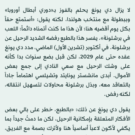
لا يزال دي يونغ يحلم بالفوز بـ«دوري أبطال أوروبا»
وببطولة مع منتخب هولندا، لكنه يقول: «أستمتع حقاً
بكل يوم أقضيه هنا؛ لأن هذا ما كنت أتمناه دائماً: اللعب
في برشلونة». يفسر هذا بالطبع رفضه الشديد الرحيل عن
برشلونة. في أكتوبر (تشرين الأول) الماضي، مدد دي يونغ
عقده حتى عام 2029، لكن قبل بضع سنوات بدا كأنه
على وشك الرحيل مع سعي النادي إلى جمع بعض
الأموال. أبدى مانشستر يونايتد وتشيلسي اهتماماً جاداً
بالتعاقد معه، وبذل برشلونة محاولات لتسهيل انتقاله،
لكنه رفض.
يقول دي يونغ عن ذلك: «بالطبع، خطر على بالي بعض
الأفكار المتعلقة بإمكانية الرحيل، لكن ما دمتُ جيداً بما
يكفي لأكون لاعباً أساسياً هنا ولأترك بصمة مع الفريق،