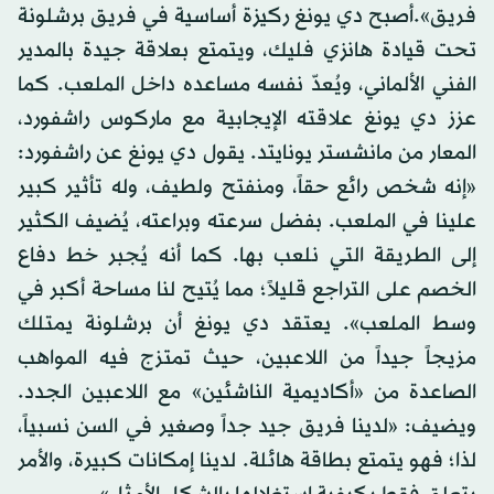
فريق».أصبح دي يونغ ركيزة أساسية في فريق برشلونة
تحت قيادة هانزي فليك، ويتمتع بعلاقة جيدة بالمدير
الفني الألماني، ويُعدّ نفسه مساعده داخل الملعب. كما
عزز دي يونغ علاقته الإيجابية مع ماركوس راشفورد،
المعار من مانشستر يونايتد. يقول دي يونغ عن راشفورد:
«إنه شخص رائع حقاً، ومنفتح ولطيف، وله تأثير كبير
علينا في الملعب. بفضل سرعته وبراعته، يُضيف الكثير
إلى الطريقة التي نلعب بها. كما أنه يُجبر خط دفاع
الخصم على التراجع قليلاً؛ مما يُتيح لنا مساحة أكبر في
وسط الملعب». يعتقد دي يونغ أن برشلونة يمتلك
مزيجاً جيداً من اللاعبين، حيث تمتزج فيه المواهب
الصاعدة من «أكاديمية الناشئين» مع اللاعبين الجدد.
ويضيف: «لدينا فريق جيد جداً وصغير في السن نسبياً،
لذا؛ فهو يتمتع بطاقة هائلة. لدينا إمكانات كبيرة، والأمر