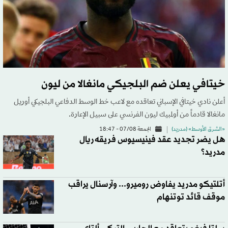
خيتافي يعلن ضم البلجيكي مانغالا من ليون
أعلن نادي خيتافي الإسباني تعاقده مع لاعب خط الوسط الدفاعي البلجيكي أوريل
مانغالا قادماً من أولمبيك ليون الفرنسي على سبيل الإعارة.
«الشرق الأوسط» (مدريد)
الجمعة 07/08 - 18:47
هل يضر تجديد عقد فينيسيوس فريقه ريال
مدريد؟
أتلتيكو مدريد يفاوض روميرو... وآرسنال يراقب
موقف قائد توتنهام