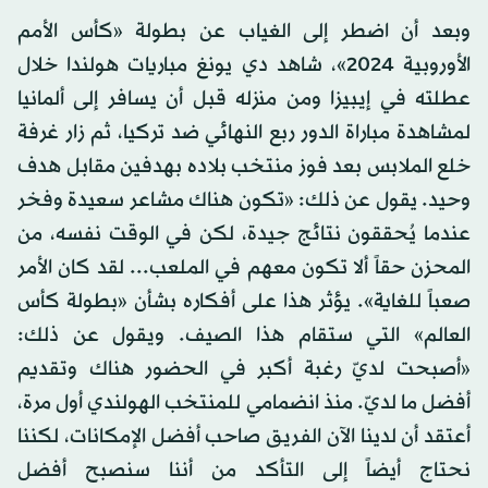
وبعد أن اضطر إلى الغياب عن بطولة «كأس الأمم
الأوروبية 2024»، شاهد دي يونغ مباريات هولندا خلال
عطلته في إيبيزا ومن منزله قبل أن يسافر إلى ألمانيا
لمشاهدة مباراة الدور ربع النهائي ضد تركيا، ثم زار غرفة
خلع الملابس بعد فوز منتخب بلاده بهدفين مقابل هدف
وحيد. يقول عن ذلك: «تكون هناك مشاعر سعيدة وفخر
عندما يُحققون نتائج جيدة، لكن في الوقت نفسه، من
المحزن حقاً ألا تكون معهم في الملعب... لقد كان الأمر
صعباً للغاية». يؤثر هذا على أفكاره بشأن «بطولة كأس
العالم» التي ستقام هذا الصيف. ويقول عن ذلك:
«أصبحت لديّ رغبة أكبر في الحضور هناك وتقديم
أفضل ما لديّ. منذ انضمامي للمنتخب الهولندي أول مرة،
أعتقد أن لدينا الآن الفريق صاحب أفضل الإمكانات، لكننا
نحتاج أيضاً إلى التأكد من أننا سنصبح أفضل