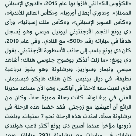
«الكؤوس الـ5» التي فازوا بها عام 2015: «الدوري الإسباني
الممتاز»، و«دوري أبطال أوروبا»، و«كأس العالم للأندية»،
و«كأس السوبر الإسباني»، و«كأس ملك إسبانيا»، ورأى
دي يونغ النجم الأرجنتيني ليونيل ميسي وهو يُسجل
هدفاً في مباراته رقم «500» مع النادي. وفي عام 2019،
كان دي يونغ يلعب إلى جانب الأسطورة الأرجنتيني. يقول
دي يونغ: «ما زلت أتذكر بوضوح جلوسي هناك؛ أشاهد
ميسي ونيمار وسواريز، وبرشلونة وهو يفوز برباعية
نظيفة. في ريال بيتيس، كان هناك هايكو فيسترمان،
الذي لعبت معه لاحقاً في آياكس، وهو الآن مساعد مديرنا
الفني في برشلونة. كانت رحلة مميزة حقاً، وكان من
الرائع أن أعيشها مع زوجتي، فقد خضنا هذه الرحلة في
برشلونة معاً». امتدت هذه الرحلة نحو 7 سنوات، وبلغت
ذروتها مؤخراَ عندما أصبح دي يونغ أكثر لاعب هولندي
يشارك في مباريات مع برشلونة (293 مباراة). وبعد