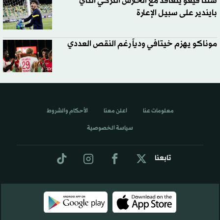
سلتا فيغو يتعاقد مع الحارس التركي ألتاي
بايندير على سبيل الإعارة
موناكو يهزم خيتافي ودياً رغم النقص العددي
معلومات عنا
اعلن معنا
الأحكام والشروط
سياسة الخصوصية
تابعنا