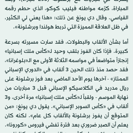
المباراة، كرّمه مواطنه فيليب كوكو، الذي حطم رقمه
القياسي. وقال دي يونغ عن ذلك: «هذا يعني لي الكثير،
في ظل العلاقة المميزة التي تربط هولندا وبرشلونة».
أما بشأن الألقاب والبطولات، فقد سارت مسيرته بسرعة
كبيرة. فإذا كان الفوز بلقب وحيد لـ«كأس ملك إسبانيا»
إنجازاً متواضعاً في مواسمه الثلاثة الأولى مع الـ«بلوغرانا»،
فقد حصد منذ ذلك الحين 3 ألقاب في «الدوري الإسباني
الممتاز» - آخرها يوم الأحد الماضي بعد فوز برشلونة على
ريال مدريد في الكلاسيكو الإسباني قبل 3 مباريات من
نهاية الموسم - ولقباً لـ«كأس ملك إسبانيا» مرة أخرى، و3
ألقاب في «كأس السوبر الإسباني». يقول دي يونغ: «من
المتوقع أن يفوز برشلونة بالألقاب كل عام». لكنه كان
يعلم أن الصبر ضروري بعد فترة تفشي فيروس «كورونا».