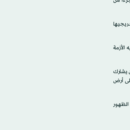
ءاً من
ريجيها
الأزمة
ن يشارك
 لاعباً من «لا ماسيا» على أرض
نح فليك 8 لاعبين شباب فرصة الظهور