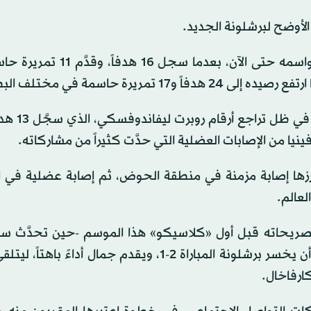
لأوضح لبرشلونة الجديد.
فالموهوب الشاب، البالغ من العمر 18 عاماً، قدَّم أفضل مواسمه حتى الآن،
وبات جمال العنصر الأكثر ثباتاً في 
رزها إصابة مزمنة في منطقة الحوض، ثم إصابة عضلية في ال
لعالم.
ت تصريحاته قبل أول «كلاسيكو» هذا الموسم -حين تحدَّث سا
استفادة ريال مدريد من التحكيم- ردود فعل واسعة، قبل أن يخسر برشلونة المباراة 2-1، ويقدم جمال أدا
ارفاخال.