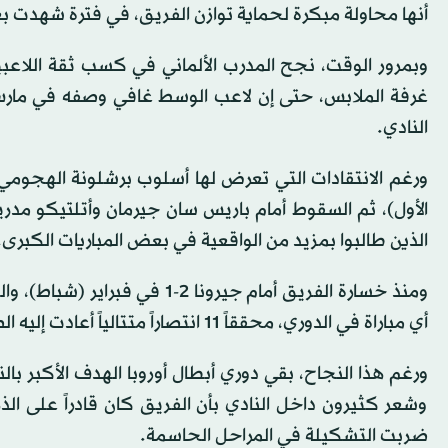
أنها محاولة مبكرة لحماية توازن الفريق، في فترة شهدت بع
وبمرور الوقت، نجح المدرب الألماني في كسب ثقة اللاعب
غرفة الملابس، حتى إن لاعب الوسط غافي وصفه في مارس 
النادي.
الأول)، ثم السقوط أمام باريس سان جيرمان وأتلتيكو مدري
الذين طالبوا بمزيد من الواقعية في بعض المباريات الكبرى.
ومنذ خسارة الفريق أمام جيرونا
أي مباراة في الدوري، محققاً 11 انتصاراً متتالياً أعادت إليه الصدارة ورسَّخت تفوقه المحلي.
وشعر كثيرون داخل النادي بأن الفريق كان قادراً على الذها
ضربت التشكيلة في المراحل الحاسمة.