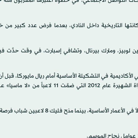
ت التواصل الاجتماعي، في خطوة اعتبرها المقربون منه جز
كانتها التاريخية داخل النادي، بعدما فرض عدد كبير من خ
 لوبيز، ومارك بيرنال، وتشافي إسبارت، في وقت حدَّت فيه 
لأكاديمية في التشكيلة الأساسية أمام ريال مايوركا، قبل أ
لاعبان آخران من الدكة، في مشهد أعاد إلى الأذهان المباراة الشهيرة عام 2012 التي ضمَّت 11
وبات برشلونة هذا الموسم أصغر فرق الدوري الإسباني معدلاً في الأعمار الأساسية، بينما م
ز عوامل نجاح الموسم.