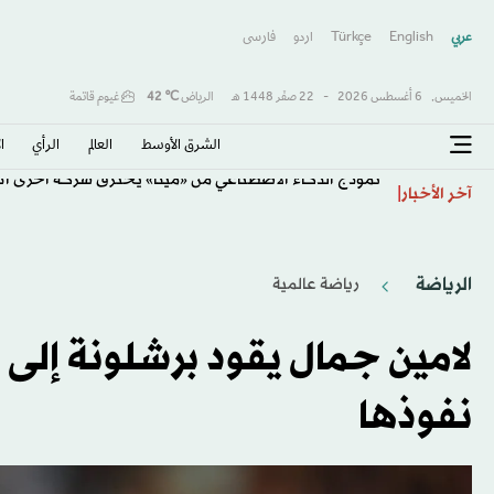
عربي
English
Türkçe
اردو
فارسى
الخميس,
6 أغسطس 2026
-
22 صفَر 1448 هـ
الرياض
℃
42
غيوم قاتمة
الشرق الأوسط​
العالم
الرأي
ا
نموذج الذكاء الاصطناعي من «ميتا» يخترق شركة أخرى أثنا
آخر الأخبار
الرياضة
رياضة عالمية
لامين جمال يقود برشلونة إلى ا
نفوذها