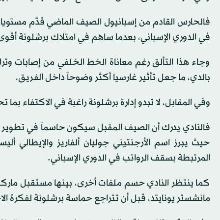
فالحارس القادم من إسبانيول الصيف الماضي قدَّم مستويات 
في الدوري الإسباني، بعدما ساهم في امتلاك برشلونة أقوى دفاع في البطولة، ب
وجاء هذا التألق رغم معاناة الخط الخلفي من إصابات وت
بالدي، ما جعل تأثير غارسيا أكثر وضوحاً داخل الفريق.
وفي المقابل، لا تبدو إدارة برشلونة راغبة في الاكتفاء بما 
فالنادي يدرك أن الصيف المقبل سيكون حاسماً في تطوير ا
حيث يبرز اسم الأرجنتيني جوليان ألفاريز والإيطالي أليس
المرتبطة بسقف الرواتب في الدوري الإسباني.
كما ينتظر النادي حسم ملفات أخرى، بينها مستقبل ماركوس
مانشستر يونايتد، قبل أن تتراجع حماسة برشلونة لفكرة ال