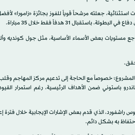
استثنائية، جعلته مرشحاً قوياً للفوز بجائزة «زامورا» لأف
استقبال 31 هدفاً فقط خلال 35 مباراة.
راجع مستويات بعض الأسماء الأساسية، مثل جول كونديه وألي
تحقق.
لمشروع؛ خصوصاً مع الحاجة إلى تدعيم مركز المهاجم وقلب 
اندرو باستوني ضمن الأهداف الرئيسية، رغم استمرار القيود 
 راشفورد، الذي قدم بعض الإشارات الإيجابية خلال فترة إع
احتفاظ به بشكل دائم.