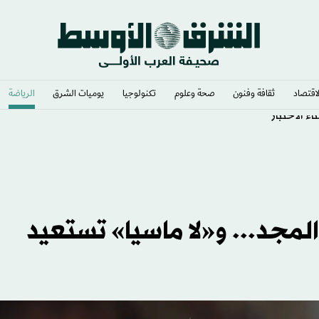
لاقتصاد
ثقافة وفنون
صحة وعلوم
تكنولوجيا
يوميات الشرق​
الرياضة
ء الاختبار
لمجد... و«لا ماسيا» تستعيد