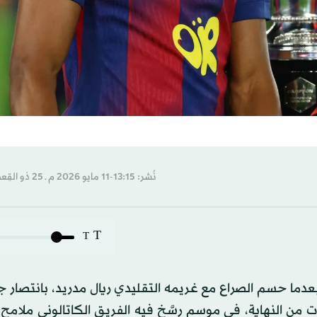
نُشر: 13:15-11 مايو 2026 م ـ 25 ذو القِعدة 1447 هـ
T
T
ً، بعدما حسم الصراع مع غريمه التقليدي ريال مدريد، بانتصار 
و»، أكد من خلاله احتفاظه باللقب قبل 3 جولات من النهاية، في موسم رسَّخ فيه الفريق الكاتالوني 