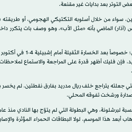
ض التوتر بعد بدايات غير مقنعة.
ين، سواء من خلال أسلوبه التكتيكي الهجومي، أو طريقته في
(آذار) الماضي بأنه «مثل الأب»، وهو وصف بات يتكرر داخل
ورغم الانتقادات التي تعرض لها أسلوب برشلونة الهجومي؛ خصوصاً بعد الخس
د، فإن فليك أظهر قدرة على المراجعة والاستماع لملاحظات 
 2-1 في فبراير (شباط)، والتي جعلته يتراجع خلف ريال مدريد بفارق نقطتين، لم يخ
ب أبعد هذا الموسم، لولا البطاقات الحمراء المؤثرة والإصاب