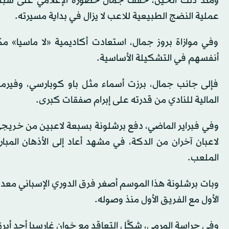
ومنذ ذلك الحين، خفَّف جمال حضوره الإعلامي على شبكا
عملية النضج الطبيعية للاعب لا يزال في بداية مسيرته.
وفي موازاة بروز جمال، استعادت أكاديمية «لا ماسيا» م
أنفسهم في التشكيلة الأساسية.
فإلى جانب جمال، برزت أسماء مثل باو كوبارسي، وفيرمين
المالية للنادي من قدرته على إبرام صفقات كبرى.
وفي فبراير الماضي، دفع برشلونة بسبعة لاعبين من خريجي ا
الملعب.
الأول مع الفريق الأول منذ وصوله.
وفي حراسة المرمى، شكَّل التعاقد مع خوان غارسيا أحد أبر