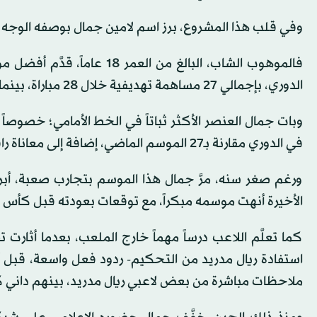
وفي قلب هذا المشروع، برز اسم لامين جمال بوصفه الوجه ا
الدوري، بإجمالي 27 مساهمة تهديفية خلال 28 مباراة، بينما ارتفع رصيده إلى 24 هدفاً و17 تمريرة حاسمة في مختلف البطولات.
في الدوري مقارنة بـ27 الموسم الماضي، إضافة إلى معاناة رافينيا من الإصابات العضلية التي حدَّت كثيراً من مشاركاته.
ورغم صغر سنه، مرَّ جمال هذا الموسم بتجارب صعبة، أب
الأخيرة أنهت موسمه مبكراً، مع توقعات بعودته قبل كأس ا
كما تعلَّم اللاعب درساً مهماً خارج الملعب، بعدما أثار
ملاحظات مباشرة من بعض لاعبي ريال مدريد، بينهم داني ك