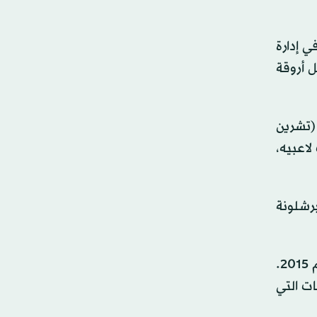
 إدارة
 أروقة
ارة الثقيلة أمام إشبيلية 4-1 في أكتوبر (تشرين
لاعبيه،
سر برشلونة
ورغم هذا النجاح، بقي دوري أبطال أوروبا الهدف الأكبر بالنسبة لبرشلونة، وهي البطولة التي لم يتوَّج بها النادي منذ عام 2015.
ات التي