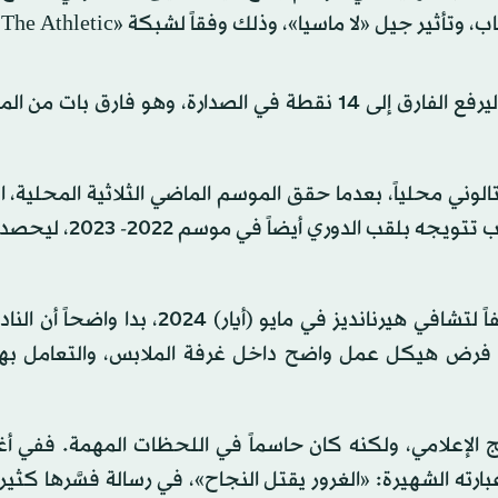
 جيل «لا ماسيا»، وذلك وفقاً لشبكة «The Athletic».
وفاز برشلونة على ريال مدريد 2-0 في ملعب «كامب نو»، ليرفع الفارق إلى 14 نقطة في الصدارة، وهو فا
اتالوني محلياً، بعدما حقق الموسم الماضي الثلاثية المحلية، ا
ومنذ وصول المدرب الألماني هانزي فليك إلى برشلونة خلفاً لتشافي هيرنانديز في مايو (أيا
 في فرض هيكل عمل واضح داخل غرفة الملابس، والتعامل به
 الإعلامي، ولكنه كان حاسماً في اللحظات المهمة. ففي
عبارته الشهيرة: «الغرور يقتل النجاح»، في رسالة فسَّرها كثي