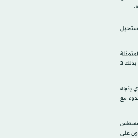
رق بات من المستحيل
لمتمثلة
في: الدوري، وكأس الملك، وكأس السوبر الإسباني، إلى جانب تتويجه بلقب الدوري أيضاً في موسم 2022- 2023، ليحصد بذلك 3
ر) 2024، بدا واضحاً أن النادي يتجه
دوء مع
 أغسطس
رون على