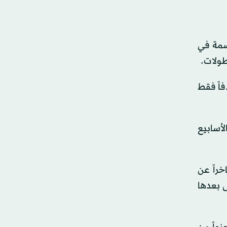
 بعدما سجل 16 هدفاً، وقدَّم 11 تمريرة حاسمة في
الخط الأمامي؛ خصوصاً في ظل تراجع أرقام روبرت ليفاندوفسكي، الذي سجَّل 13 هدفاً فقط
أسابيع
خراً عن
ءً باهتاً، ليتلقى بعدها