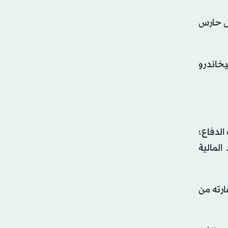
ضل حارس
خاندرو
الدفاع؛
المالية
ارته من