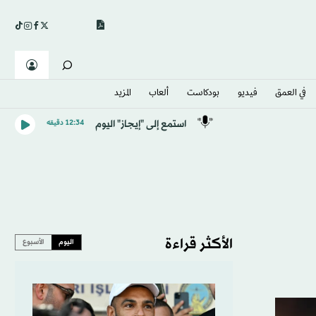
في العمق
فيديو
بودكاست
ألعاب
المزيد
استمع إلى "إيجاز" اليوم
12:34 دقيقه
الأكثر قراءة
اليوم
الأسبوع