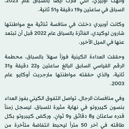
وأنهت أوبيري، التي فازت أيضاً بالسباق عام 2023،
السباق في ساعتين و19 دقيقة و51 ثانية.
وكانت أوبيري دخلت في منافسة ثنائية مع مواطنتها
شارون لوكيدي، الفائزة بالسباق عام 2022 قبل أن تبتعد
عنها في الميل الأخير.
وحققت العداءة الكينية فوزاً سهلاً بالسباق، محطمة
الرقم القياسي السابق البالغ ساعتين و22 دقيقة و31
ثانية، والذي حققته مواطنتها مارجريت أوكايو عام
2003.
وفي منافسات الرجال، تواصل التفوق الكيني بفوز العداء
بنسون كيبروتو في نهاية مثيرة للسباق، ليسجل زمناً
قدره ساعتان و8 دقائق و9 ثوانٍ. وركض كيبروتو بكل
طاقته في آخر 50 متراً ليحبط انتفاضة متأخرة من