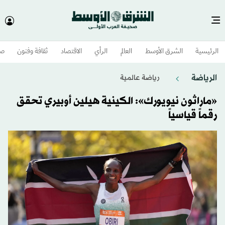
الرئيسية
الشرق الأوسط​
العالم
الرأي
الاقتصاد
ثقافة وفنون
صح
الرياضة
رياضة عالمية
«ماراثون نيويورك»: الكينية هيلين أوبيري تحقق
رقماً قياسياً