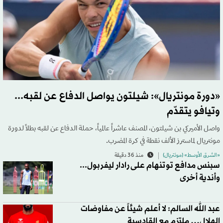
«دورة مونتريال»: شيلتون يواصل الدفاع عن لقبه...
وتيافو يتقدّم
واصل الأميركي بن شيلتون، المصنف عاشراً عالمياً، حملة الدفاع عن لقبه بطلاً لدورة
مونتريال لماسترز الألف نقطة في كرة المضرب.
«الشرق الأوسط» (مونتريال)
منذ 36 دقيقة
سبنس مدافع توتنهام على رادار ليفربول...
وأندية أخرى
عبد الله السالم: لا أعلم شيئاً عن مفاوضات
الهلال… ملتزم مع القادسية