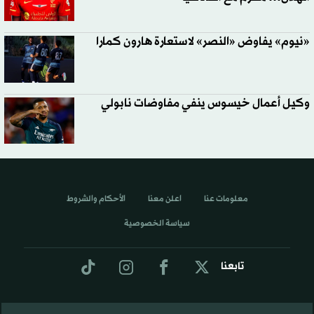
«نيوم» يفاوض «النصر» لاستعارة هارون كمارا
وكيل أعمال خيسوس ينفي مفاوضات نابولي
معلومات عنا
اعلن معنا
الأحكام والشروط
سياسة الخصوصية
تابعنا