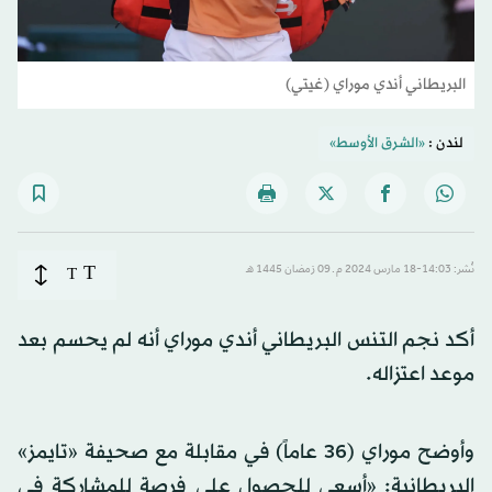
البريطاني أندي موراي (غيتي)
لندن :
«الشرق الأوسط»
T
نُشر: 14:03-18 مارس 2024 م ـ 09 رَمضان 1445 هـ
T
أكد نجم التنس البريطاني أندي موراي أنه لم يحسم بعد
موعد اعتزاله.
وأوضح موراي (36 عاماً) في مقابلة مع صحيفة «تايمز»
البريطانية: «أسعى للحصول على فرصة للمشاركة في