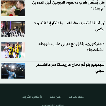
هل يُفضَّل شرب مخفوق البروتين قبل التمرين
أم بعده؟
أزمة الثقة تضرب «فيفا»... واعتذار إنفانتينو لا
يكفي
«ليفركوزن» يتفق مع ديابي على «شروطه
الشخصية»
سيمينيو يتوقع نجاح ماريسكا مع مانشستر
سيتي
معلومات عنا
اعلن معنا
الأحكام والشروط
سياسة الخصوصية