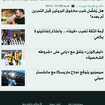
«الشرق الأوسط» (بيروت)
الجمعة 07/08 - 09:31
هل يُفضَّل شرب مخفوق البروتين قبل التمرين
أم بعده؟
أزمة الثقة تضرب «فيفا»... واعتذار إنفانتينو لا
يكفي
«ليفركوزن» يتفق مع ديابي على «شروطه
الشخصية»
سيمينيو يتوقع نجاح ماريسكا مع مانشستر
سيتي
معلومات عنا
اعلن معنا
الأحكام والشروط