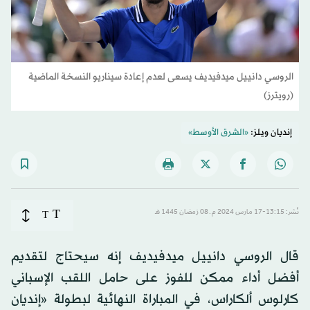
الروسي دانييل ميدفيديف يسعى لعدم إعادة سيناريو النسخة الماضية
(رويترز)
إنديان ويلز:
«الشرق الأوسط»
T
نُشر: 13:15-17 مارس 2024 م ـ 08 رَمضان 1445 هـ
T
قال الروسي دانييل ميدفيديف إنه سيحتاج لتقديم
أفضل أداء ممكن للفوز على حامل اللقب الإسباني
كارلوس ألكاراس، في المباراة النهائية لبطولة «إنديان