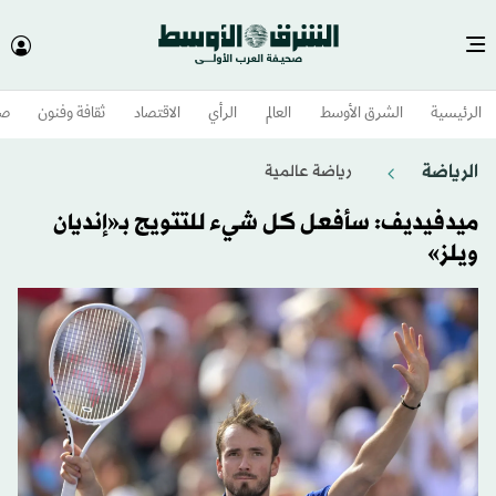
الرئيسية
الشرق الأوسط​
العالم
الرأي
الاقتصاد
ثقافة وفنون
صح
الرياضة
رياضة عالمية
ميدفيديف: سأفعل كل شيء للتتويج بـ«إنديان
ويلز»