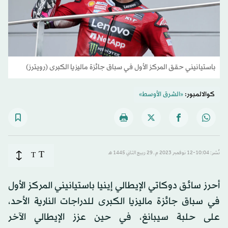
باستيانيني حقق المركز الأول في سباق جائزة ماليزيا الكبرى (رويترز)
كوالالمبور:
«الشرق الأوسط»
T
نُشر: 10:04-12 نوفمبر 2023 م ـ 29 ربيع الثاني 1445 هـ
T
أحرز سائق دوكاتي الإيطالي إينيا باستيانيني المركز الأول
في سباق جائزة ماليزيا الكبرى للدراجات النارية الأحد،
على حلبة سيبانغ، في حين عزز الإيطالي الآخر