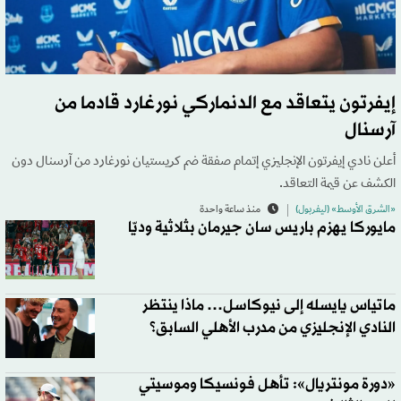
إيفرتون يتعاقد مع الدنماركي نورغارد قادما من
آرسنال
أعلن نادي إيفرتون الإنجليزي إتمام صفقة ضم كريستيان نورغارد من آرسنال دون
الكشف عن قيمة التعاقد.
«الشرق الأوسط» (ليفربول)
منذ ساعة واحدة
مايوركا يهزم باريس سان جيرمان بثلاثية وديّا
ماتياس يايسله إلى نيوكاسل… ماذا ينتظر
النادي الإنجليزي من مدرب الأهلي السابق؟
«دورة مونتريال»: تأهل فونسيكا وموسيتي