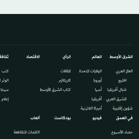
الشرق الأوسط​
العالم
الرأي
الاقتصاد
ثقافة
العالم العربي
الولايات المتحدة
المقالات
كتب
الخليج
أوروبا
كاريكاتير
الوتر 
شمال أفريقيا
آسيا
كتاب الشرق الأوسط
سينما
المشرق العربي
أفريقيا
إعلام
شؤون إقليمية
أميركا اللاتينية
في العمق
فيديو
بودكاست
ألعاب
حصاد الأسبوع
الكلمات المتقاطعة