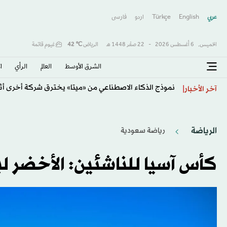
عربي
English
Türkçe
اردو
فارسى
الخميس,
6 أغسطس 2026
-
22 صفَر 1448 هـ
الرياض
℃
42
غيوم قاتمة
الشرق الأوسط​
العالم
الرأي
ا
نموذج الذكاء الاصطناعي من «ميتا» يخترق شركة أخرى أثنا
آخر الأخبار
الرياضة
رياضة سعودية
كأس آسيا للناشئين: الأخضر ل