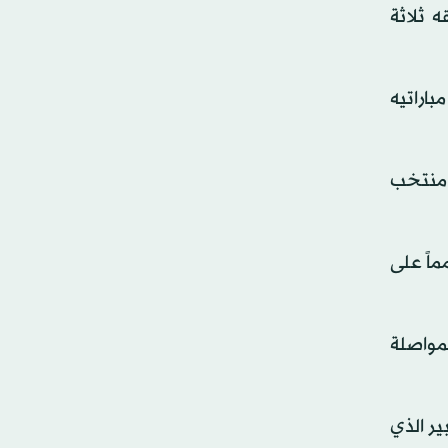
ه ثلاثة
باراتيه
 منتخب
ماً على
لمواصلة
بير الذي