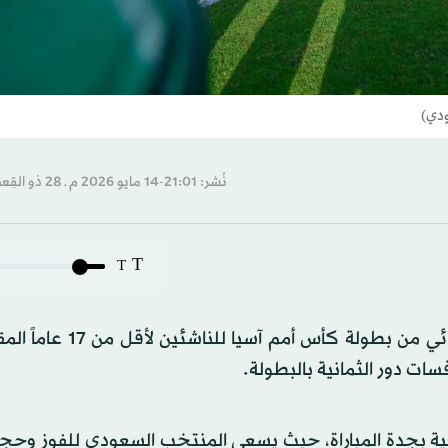
ودي)
نُشر: 21:01-14 مايو 2026 م ـ 28 ذو القِعدة 1447 هـ
T
T
يتطلع المنتخب السعودي لبلوغ منافسات الدور قبل النهائي من بطول
ات دور الثمانية بالبطولة.
ية بجدة المباراة، حيث يسعى المنتخب السعودي للفوز وحجز