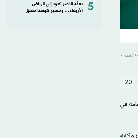
5
بعثة النصر تعود إلى الرياض
الأربعاء… ومصير كوستا معلق
20
ة كأس أمم آسيا للناشئين لأقل من 17 عاماً المقامة في
 مكانه