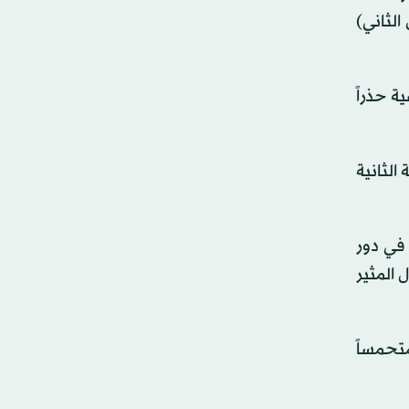
ر (تشرين الثاني)
 حذراً
الثانية
في دور
 المثير
تحمساً