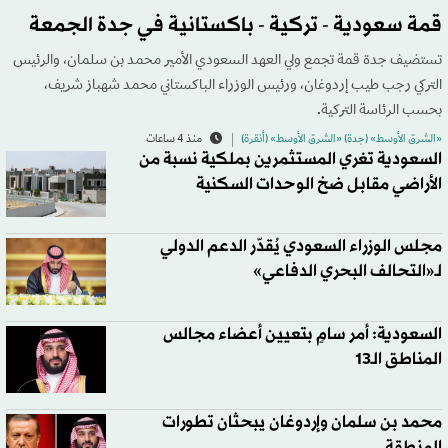
قمة سعودية - تركية - باكستانية في جدة الجمعة
تستضيف جدة قمة تجمع ولي العهد السعودي الأمير محمد بن سلمان، والرئيس
التركي رجب طيب إردوغان، ورئيس الوزراء الباكستاني محمد شهباز شريف،
بحسب الرئاسة التركية.
«الشرق الأوسط» (جدة) «الشرق الأوسط» (أنقرة)
منذ 4 ساعات
السعودية تغري المستثمرين بملكية نسبة من
الأراضي مقابل ضخ الوحدات السكنية
مجلس الوزراء السعودي يُقدّر الدعم الدولي
لـ«التحالف البحري الدفاعي»
السعودية: أمر سامٍ بتعيين أعضاء مجالس
المناطق الـ13
محمد بن سلمان وإردوغان يبحثان تطورات
المنطقة