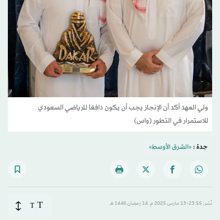
ولي العهد أكد أن الإنجاز يجب أن يكون دافعًا للرياضي السعودي
للاستمرار في التطور (واس)
جدة :
«الشرق الأوسط»
T
نُشر: 23:55-13 مارس 2025 م ـ 14 رَمضان 1446 هـ
T