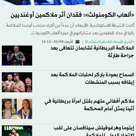
«ألعاب الكومنولث»: فقدان أثر ملاكمين أوغنديين
أكدت الشرطة الاسكوتلندية، الأربعاء، أن عدداً من أفراد منتخب أوغندا للملاكمة
باتوا في عداد المفقودين بعد مشاركتهم في دورة ألعاب الكومنولث.
«الشرق الأوسط» (غلاسغو (اسكوتلندا))
الأربعاء 05/08 - 19:10
الملاكمة البريطانية تشابمان تتعافى بعد
جراحة طارئة
السماح بعودة باركر لحلبات الملاكمة بعد
إيقافه بسبب المنشطات
ملاكم أفغاني متهم بقتل امرأة بريطانية في
أثينا يمثل أمام المحكمة
إيتوما وهرغوفيتش سينافسان على لقب
الاتحاد الدولي للملاكمة