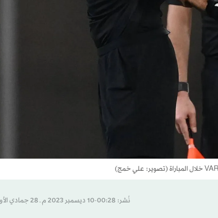
نُشر: 00:28-10 ديسمبر 2023 م ـ 28 جمادي الأول 1445 هـ