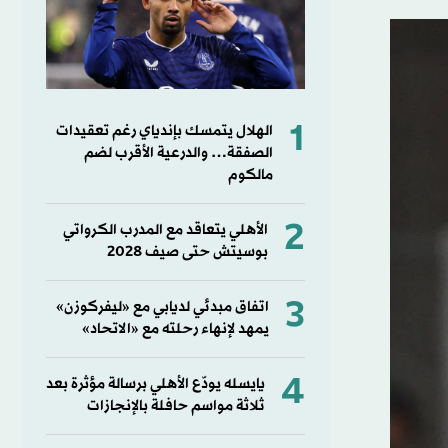
1
الهلال يتمسك بإندياي رغم تعقيدات
الصفقة… والدرعية الأقرب لضم
مالكوم
2
الأهلي يتعاقد مع المدرب الكرواتي
بوسيتش حتى صيف 2028
3
اتفاق مبدئي لديابي مع «ليفركوزن»
يمهد لإنهاء رحلته مع «الاتحاد»
4
يايسله يودّع الأهلي برسالة مؤثرة بعد
ثلاثة مواسم حافلة بالإنجازات