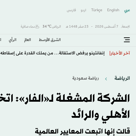
عربي
English
Türkçe
اردو
فارسى
الجمعة,
7 أغسطس 2026
-
23 صفَر 1448 هـ
الرياض
℃
34
سماء صافية
الشرق الأوسط​
العالم
الرأي
ا
إنفانتينو يرفض الاستقالة… من يملك القدرة على إسقاطه؟
آخر الأخبار
الرياضة
رياضة سعودية
الشركة المشغلة لـ«الفار»: ات
الأهلي والرائد
قالت إنها اتبعت المعايير العالمية