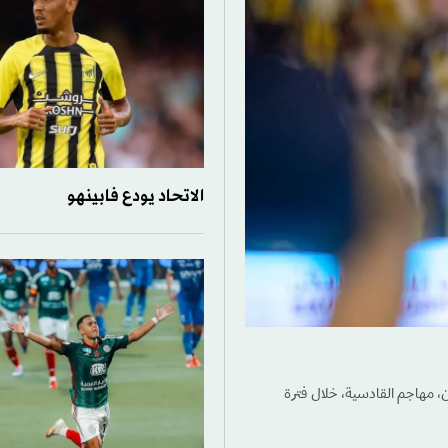
الاتحاد يودع فابينهو
، مهاجم القادسية، خلال فترة