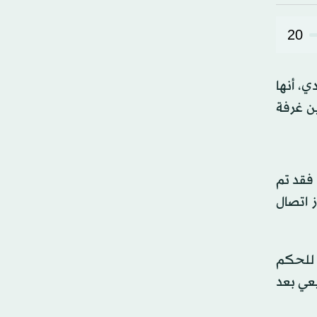
20
دي، أنها
ين غرفة
 فقد تم
 جهاز اتصال
ي للحكم
يعي بعد