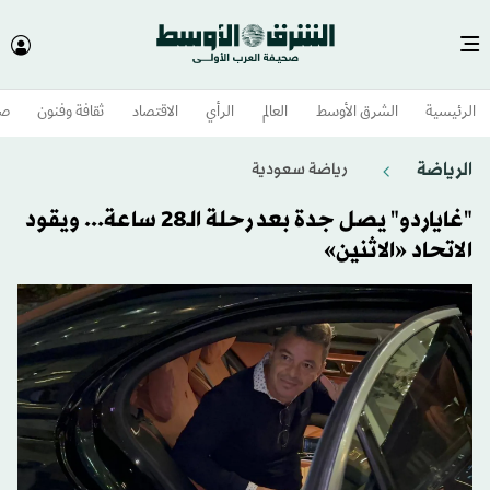
الرئيسية
الشرق الأوسط​
العالم
الرأي
الاقتصاد
ثقافة وفنون
صح
الرياضة
رياضة سعودية
"غاياردو" يصل جدة بعد رحلة الـ28 ساعة... ويقود
الاتحاد «الاثنين»