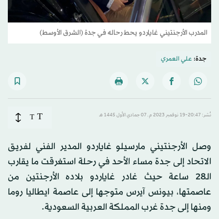
المدرب الأرجنتيني غاياردو يحط رحاله في جدة (الشرق الأوسط)
جدة:
علي العمري
T
نُشر: 20:47-19 نوفمبر 2023 م ـ 07 جمادي الأول 1445 هـ
T
وصل الأرجنتيني مارسيلو غاياردو المدير الفني لفريق
الاتحاد إلى جدة مساء الأحد في رحلة استغرقت ما يقارب
الـ28 ساعة حيث غادر غاياردو بلاده الأرجنتين من
عاصمتها، بيونس آيرس متوجها إلى عاصمة ايطاليا روما
ومنها إلى جدة غرب المملكة العربية السعودية.