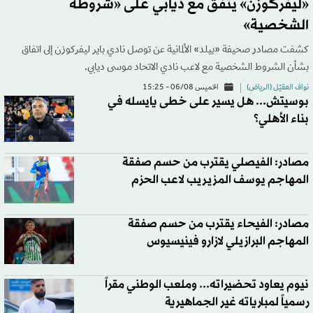
«ليفركوزن» يتفق مع ديابي على «شروطه
الشخصية»
كشفت مصادر صحيفة «بيلد» الألمانية عن توصل نادي باير ليفركوزن إلى اتفاق
بشأن الشروط الشخصية مع لاعب نادي الاتحاد موسى ديابي.
نواف العقيّل (الرياض)
الخميس 06/08 - 15:25
بوسيتش... هل يسير على خطى يايسله في
بناء الأهلي؟
مصادر: الفيصلي يقترب من حسم صفقة
المهاجم يوسف المزيريب لاعب الحزم
مصادر: الفيحاء يقترب من حسم صفقة
المهاجم البرازيلي لازارو فينيسيوس
نيوم يعاود تحضيراته... وملعب الوطني مقراً
رسمياً لمبارياته غير الجماهيرية