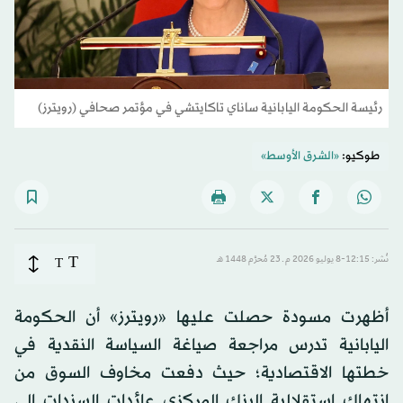
رئيسة الحكومة اليابانية ساناي تاكايتشي في مؤتمر صحافي (رويترز)
طوكيو:
«الشرق الأوسط»
T
نُشر: 12:15-8 يوليو 2026 م ـ 23 مُحرَّم 1448 هـ
T
أظهرت مسودة حصلت عليها «رويترز» أن الحكومة
اليابانية تدرس مراجعة صياغة السياسة النقدية في
خطتها الاقتصادية؛ حيث دفعت مخاوف السوق من
انتهاك استقلالية البنك المركزي عائدات السندات إلى