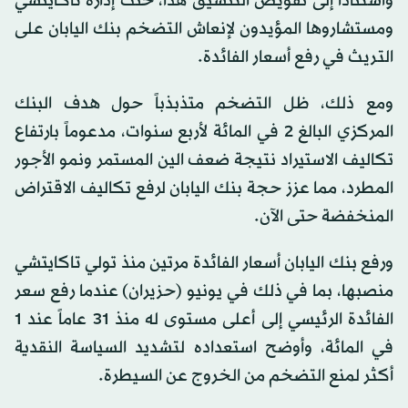
واستناداً إلى تفويض التنسيق هذا، حثت إدارة تاكايتشي
ومستشاروها المؤيدون لإنعاش التضخم بنك اليابان على
التريث في رفع أسعار الفائدة.
ومع ذلك، ظل التضخم متذبذباً حول هدف البنك
المركزي البالغ 2 في المائة لأربع سنوات، مدعوماً بارتفاع
تكاليف الاستيراد نتيجة ضعف الين المستمر ونمو الأجور
المطرد، مما عزز حجة بنك اليابان لرفع تكاليف الاقتراض
المنخفضة حتى الآن.
ورفع بنك اليابان أسعار الفائدة مرتين منذ تولي تاكايتشي
منصبها، بما في ذلك في يونيو (حزيران) عندما رفع سعر
الفائدة الرئيسي إلى أعلى مستوى له منذ 31 عاماً عند 1
في المائة، وأوضح استعداده لتشديد السياسة النقدية
أكثر لمنع التضخم من الخروج عن السيطرة.