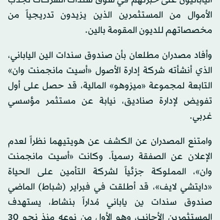
اليابانيون على خبرتهم في سوق سندات الشركات لجذب
الأموال من المستثمرين الذين يزيدون تدريجياً من
مخصصاتهم للديون المقومة بالين.
وأفاد مصدران مطلعان بأن صندوق سندات الين الياباني،
الذي أنشأته شركة إدارة الأصول «أسيت مانجمنت وان»
التابعة لمجموعة «ميزوهو» المالية، قد حصل على أول
تفويض لإدارة صناديق، نيابة عن مستثمر مؤسسي
غربي.
وامتنع المصدران عن الكشف عن هويتيهما نظراً لعدم
الإعلان عن الصفقة رسمياً. وكانت «أسيت مانجمنت
وان»، المملوكة جزئياً لشركة التأمين على الحياة
«دايتشي لايف»، قد أطلقت في فبراير (شباط) الماضي
صندوق سندات ين ياباني مُداراً بنشاط، يستهدف
المستثمرين الأجانب، وهو الأول من نوعه منذ نحو 30