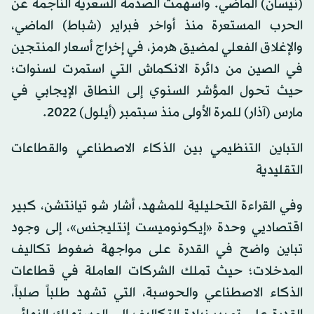
(نيسان) الماضي. وأسهمت الصدمة السعرية الناجمة عن
الحرب المستعرة منذ أواخر فبراير (شباط) الماضي،
والإغلاق الفعلي لمضيق هرمز، في إخراج أسعار المنتجين
في الصين من دائرة الانكماش التي استمرت لسنوات؛
حيث تحول المؤشر السنوي إلى النطاق الإيجابي في
مارس (آذار) للمرة الأولى منذ سبتمبر (أيلول) 2022.
التباين التنظيمي بين الذكاء الاصطناعي والقطاعات
التقليدية
وفي القراءة التحليلية للمشهد، أشار شو تيانتشن، كبير
اقتصاديي وحدة «إيكونوميست إنتليجنس»، إلى وجود
تباين واضح في القدرة على مواجهة ضغوط تكاليف
المدخلات؛ حيث تملك الشركات العاملة في قطاعات
الذكاء الاصطناعي والحوسبة، التي تشهد طلباً صلباً،