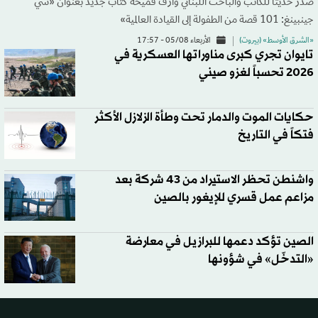
صدر حديثاً للكاتب والباحث اللبناني وارف قميحة كتاب جديد بعنوان «شي
جينبينغ: 101 قصة من الطفولة إلى القيادة العالمية»
«الشرق الأوسط» (بيروت)
الأربعاء 05/08 - 17:57
تايوان تجري كبرى مناوراتها العسكرية في
2026 تحسباً لغزو صيني
حكايات الموت والدمار تحت وطأة الزلازل الأكثر
فتكاً في التاريخ
واشنطن تحظر الاستيراد من 43 شركة بعد
مزاعم عمل قسري للإيغور بالصين
الصين تؤكد دعمها للبرازيل في معارضة
«التدخّل» في شؤونها