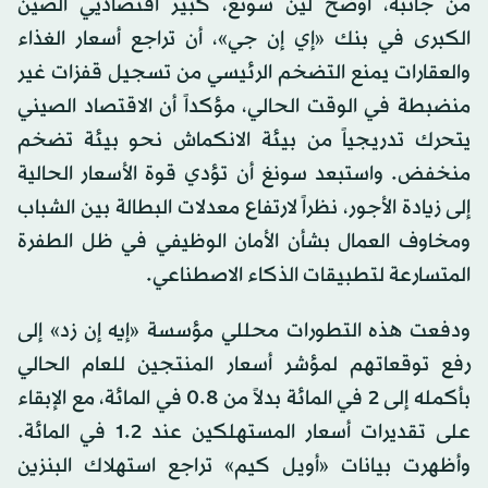
من جانبه، أوضح لين سونغ، كبير اقتصاديي الصين
الكبرى في بنك «إي إن جي»، أن تراجع أسعار الغذاء
والعقارات يمنع التضخم الرئيسي من تسجيل قفزات غير
منضبطة في الوقت الحالي، مؤكداً أن الاقتصاد الصيني
يتحرك تدريجياً من بيئة الانكماش نحو بيئة تضخم
منخفض. واستبعد سونغ أن تؤدي قوة الأسعار الحالية
إلى زيادة الأجور، نظراً لارتفاع معدلات البطالة بين الشباب
ومخاوف العمال بشأن الأمان الوظيفي في ظل الطفرة
المتسارعة لتطبيقات الذكاء الاصطناعي.
ودفعت هذه التطورات محللي مؤسسة «إيه إن زد» إلى
رفع توقعاتهم لمؤشر أسعار المنتجين للعام الحالي
بأكمله إلى 2 في المائة بدلاً من 0.8 في المائة، مع الإبقاء
على تقديرات أسعار المستهلكين عند 1.2 في المائة.
وأظهرت بيانات «أويل كيم» تراجع استهلاك البنزين