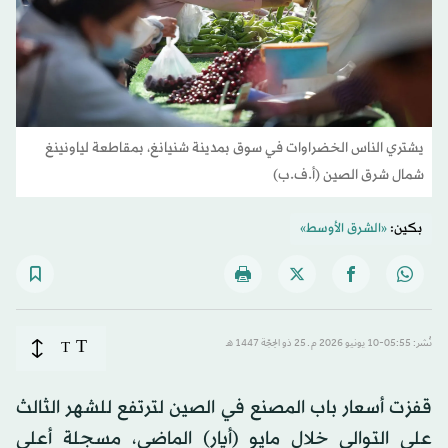
يشتري الناس الخضراوات في سوق بمدينة شنيانغ، بمقاطعة لياونينغ
شمال شرق الصين (أ.ف.ب)
بكين:
«الشرق الأوسط»
T
نُشر: 05:55-10 يونيو 2026 م ـ 25 ذو الحِجّة 1447 هـ
T
قفزت أسعار باب المصنع في الصين لترتفع للشهر الثالث
على التوالي خلال مايو (أيار) الماضي، مسجلة أعلى