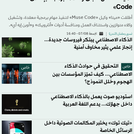
Code»
أطلقت «ميتا» وكيل «Muse Code» لتنفيذ مهام برمجية معقدة، وتشغيل
وكلاء متوازيين واستئناف العمل ومنافسة أدوات «أنثروبيك» و«أوبن إيه آي».
نسيم رمضان (لندن)
الجمعة 07/08 - 16:40
الذكاء الاصطناعي يبتكر فيروسات جديدة...
إنجاز علمي يثير مخاوف أمنية
التحقيق في حوادث الذكاء
خاص
خاص
الاصطناعي... كيف تميّز المؤسسات بين
الهجوم وخلل النموذج؟
استوديو صوت يعمل بالذكاء الاصطناعي
داخل جهازك... يدعم اللغة العربية
«تيك توك» يختبر المكالمات الصوتية داخل
الرسائل الخاصة