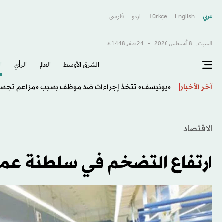
عربي
English
Türkçe
اردو
فارسى
السبت,
8 أغسطس 2026
-
24 صفَر 1448 هـ
الشرق الأوسط​
العالم
الرأي
ا
مقتل 3 بينهم طفل في «هجوم باليستي» روسي على كييف
آخر الأخبار
الاقتصاد
ارتفاع التضخم في سلطنة عمان 3.2 % في أب