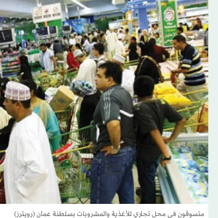
متسوقون في محل تجاري للأغذية والمشروبات بسلطنة عمان (رويترز)