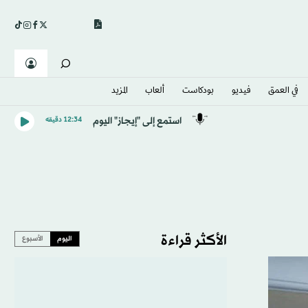
في العمق
فيديو
بودكاست
ألعاب
المزيد
استمع إلى "إيجاز" اليوم
12:34 دقيقه
الأكثر قراءة
اليوم
الأسبوع