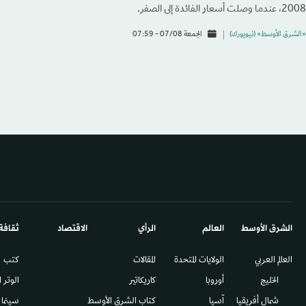
2008، عندما وصلت أسعار الفائدة إلى الصفر.
«الشرق الأوسط» (نيويورك)
الجمعة 07/08 - 07:59
الشرق الأوسط​
العالم
الرأي
الاقتصاد
ثقافة
العالم العربي
الولايات المتحدة
المقالات
كتب
الخليج
أوروبا
كاريكاتير
الوتر 
شمال أفريقيا
آسيا
كتاب الشرق الأوسط
سينما