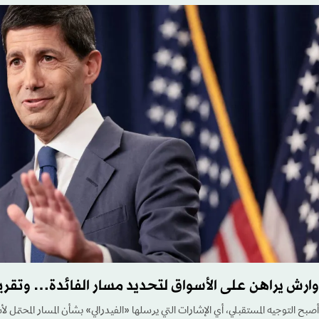
وارش يراهن على الأسواق لتحديد مسار الفائدة… وتقرير
أصبح التوجيه المستقبلي، أي الإشارات التي يرسلها «الفيدرالي» بشأن المسار المحتمل لأ