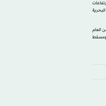
غذائية والمشروبات غير الكحولية خلال الشهر الماضي مقارنة بالشهر المماثل من عام 2025، ارتفاعات
لأسماك والأغذية البحرية
ن العام
ظتا الداخلية ومسقط