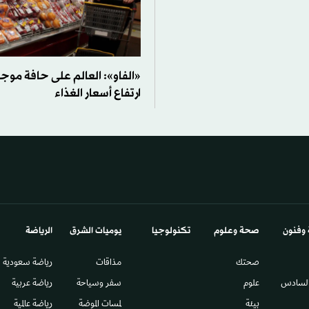
«الفاو»: العالم على حافة موج
ارتفاع أسعار الغذاء
 وفنون
صحة وعلوم
تكنولوجيا
يوميات الشرق​
الرياضة
صحتك
مذاقات
رياضة سعودية
السادس​
علوم
سفر وسياحة
رياضة عربية
بيئة
لمسات الموضة
رياضة عالمية